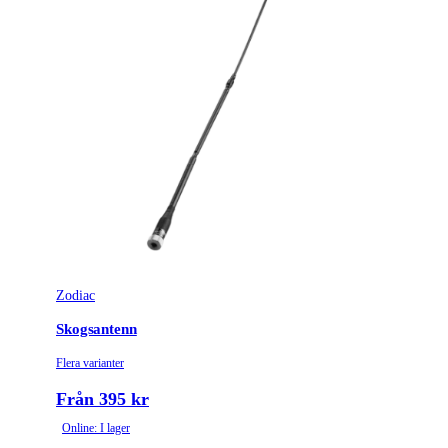
Zodiac
Skogsantenn
Flera varianter
Från 395 kr
Online: I lager