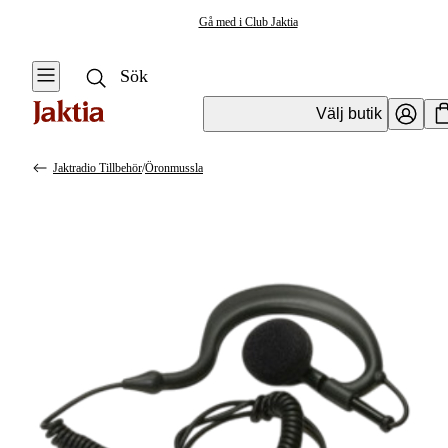
Gå med i Club Jaktia
Välj butik
Jaktradio Tillbehör
/
Öronmussla
Jaktelektronik
Se alla
Se alla Jaktradio
& Tillbehör
Jaktradio &
Tillbehör
Jaktradio
GPS &
Jaktradio
Hundpejl
Tillbehör
Åtelkameror &
Foderspridare
Belysning