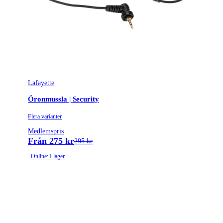
Lafayette
Öronmussla | Security
Flera varianter
Medlemspris
Från 275 kr
295 kr
Online: I lager