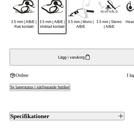
SLUTSÅLD
SLUTSÅLD
3.5 mm | A/B/E |
3.5 mm | A/B/E |
3.5 mm | Mono |
3.5 mm | Stereo
Head
Rak kontakt
Vinklad kontakt
A/B/E
| A/B/E
Lägg i varukorg
Online
I la
Se lagerstatus i närliggande butiker
Specifikationer
Artikelnummer
J0011972