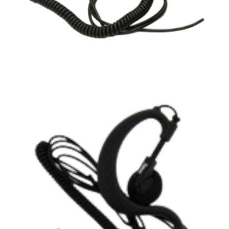
Batterier &
powerbanks
Kameror/Shotcam
Klockor