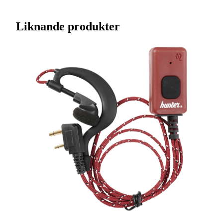
Streckkod EAN / UPCA
7036094200302
Liknande produkter
Varumärke
Zodiac
Ursprungsland
TW
Tillverkarens artikelnummer
42003
Leverantörens artikelnummer
42003
Tullstatsnummer
8518100090
3.5 mm | A/B/E |
Variant
Vinklad kontakt