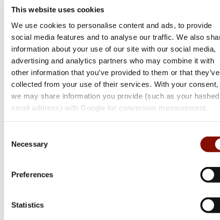
This website uses cookies
We use cookies to personalise content and ads, to provide
social media features and to analyse our traffic. We also sha
information about your use of our site with our social media,
advertising and analytics partners who may combine it with
other information that you’ve provided to them or that they’ve
collected from your use of their services. With your consent,
we may share information you provide (such as your hashed
email address) with Google for conversion measurement.
Lafayette
Miniheadset | Peltor
Consent
Necessary
Selection
Flera varianter
Medlemspris
Från 495 kr
Preferences
545 kr
Online: I lager
Statistics