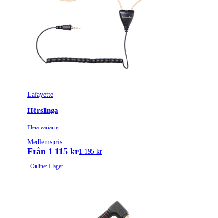
Lafayette
Hörslinga
Flera varianter
Medlemspris
Från 1 115 kr
1 195 kr
Online: I lager