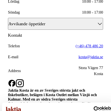
Lördag
10:00 - 17:00
Söndag
10:00 - 17:00
Avvikande öppetider
Kontakt
2026-04-02
10:00 - 18:00
2026-04-03
Telefon
(+46) 478 486 20
10:00 - 17:00
2026-04-04
E-mail
kosta@jaktia.se
10:00 - 17:00
2026-04-05
Stora Vägen 77
10:00 - 17:00
Address
Kosta
2026-04-06
10:00 - 17:00
2026-04-30
10:00 - 18:00
Jaktia Kosta är en av Sveriges största jakt och
fiskebutiker, belägen i Kosta Outlet mellan Växjö och
Kalmar. Med en av södra Sveriges största
2026-05-01
10:00 - 17:00
fiskeavdelningar och ett komplett sortiment för jägare,
fiskare, friluftsfolk och djurägare.