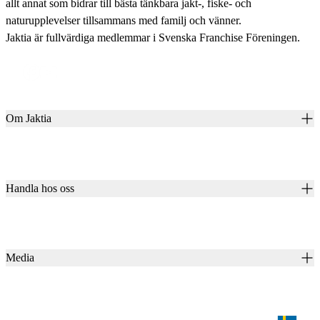
allt annat som bidrar till bästa tänkbara jakt-, fiske- och
naturupplevelser tillsammans med familj och vänner.
Jaktia är fullvärdiga medlemmar i Svenska Franchise Föreningen.
Om Jaktia
Kontakt
Vår historia
Karriär
Handla hos oss
Club Jaktia
Våra butiker
Presentkort
Våra varumärken
Jaktia Pay
Notiser
Köpvillkor för företagskunder
Jaktia Brand Guidelines
Media
Köpvillkor för privatkunder
Jaktiakanalen
Jaktpuls