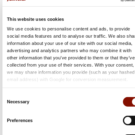
2026-05-14
10:00 - 17:00
Välkommen till Jaktia Kosta, en av Sveriges största jakt och
2026-06-06
10:00 - 17:00
This website uses cookies
fiskebutiker.
2026-06-19
10:00 - 14:00
We use cookies to personalise content and ads, to provide
Vi finns mitt mellan Växjö och Kalmar med vår lokal inne i
social media features and to analyse our traffic. We also sha
2026-06-20
10:00 - 17:00
Kosta Outlet. Hos oss kan du handla allt för jägaren, fiskaren
information about your use of our site with our social media,
och friluftsmänniskan men också för hund och kattägaren.
advertising and analytics partners who may combine it with
2026-10-30
10:00 - 18:00
other information that you’ve provided to them or that they’ve
Fiskeavdelningen i vår butik är troligtvis en av södra
collected from your use of their services. With your consent,
2026-10-31
10:00 - 17:00
Sveriges största och absolut störst i Småland. Vi har
we may share information you provide (such as your hashed
framförallt ett mycket stort utbud för fisket efter gädda och
email address) with Google for conversion measurement.
2026-12-24
Stängt
abborre, även om du hittar det mesta här.
2026-12-25
10:00 - 17:00
Consent
Välkommen in och upptäck vårt breda sortiment!
Necessary
Selection
2026-12-26
10:00 - 17:00
Årets Club Jaktiabutik 2019
2026-12-31
10:00 - 14:00
Preferences
Årets Jaktiabutik 2023
2027-01-01
10:00 - 17:00