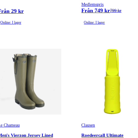
Medlemspris
Från 749 kr
Från 29 kr
799 kr
Online: I lager
Online: I lager
e Chameau
Clausen
en's Vierzon Jersey Lined
Roedeercall Ultimate