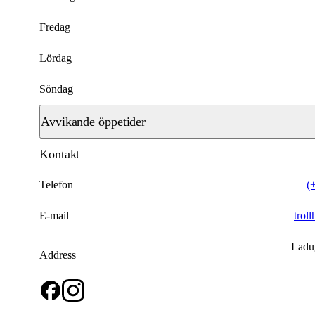
Fredag
Lördag
Söndag
Avvikande öppetider
Kontakt
2026-04-02
2026-04-03
Telefon
(
2026-04-04
E-mail
trol
2026-04-05
Ladu
Address
2026-04-06
2026-04-30