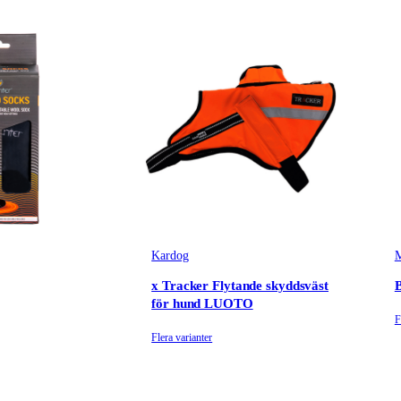
Kardog
M
x Tracker Flytande skyddsväst
B
för hund LUOTO
F
Flera varianter