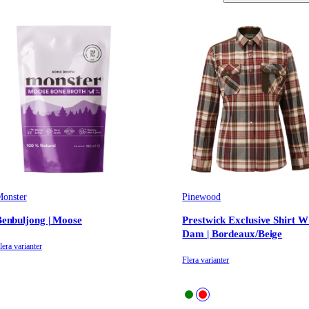
onster
Pinewood
enbuljong | Moose
Prestwick Exclusive Shirt W 
Dam | Bordeaux/Beige
lera varianter
Flera varianter