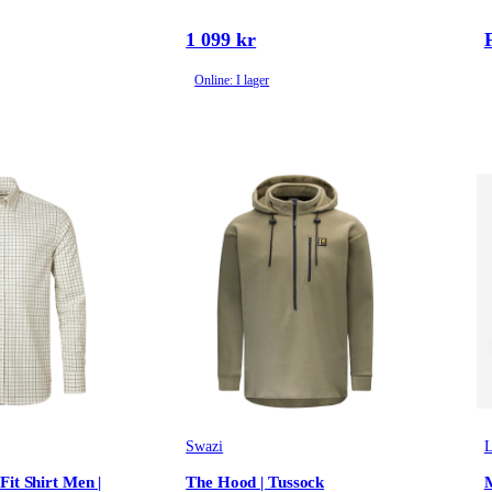
1 099 kr
Online: I lager
Swazi
L
Fit Shirt Men |
The Hood | Tussock
M