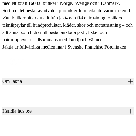
med ett totalt 160-tal butiker i Norge, Sverige och i Danmark.
Sortimentet består av utvalda produkter från ledande varumärken. I
våra butiker hittar du allt från jakt- och fiskeutrustning, optik och
teknikprylar till hundprodukter, kläder, skor och matutrustning – och
allt annat som bidrar till bästa tänkbara jakt-, fiske- och
naturupplevelser tillsammans med familj och vänner.
Jaktia är fullvärdiga medlemmar i Svenska Franchise Föreningen.
Om Jaktia
Kontakt
Vår historia
Karriär
Handla hos oss
Club Jaktia
Våra butiker
Presentkort
Våra varumärken
Jaktia Pay
Notiser