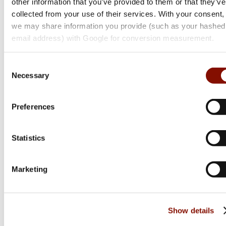
other information that you’ve provided to them or that they’ve
I vår butik på 600 kvadratmeter erbjuder vi ett brett utbud av
collected from your use of their services. With your consent,
jakt, fiske, hund, yrkeskläder och skyddsutrustning. Här
we may share information you provide (such as your hashed
hittar du kvalitetsprodukter för både arbete och fritid under
email address) with Google for conversion measurement.
samma tak.
Consent
Vår kunniga personal hjälper dig gärna att hitta rätt.
Necessary
Selection
Välkommen in!
Preferences
Statistics
Marketing
Show details