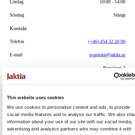
Lördag
10:00 - 14:00
Söndag
Stängt
Kontakt
Telefon
(+46) 454 32 20 00
E-mail
svangsta@jaktia.se
Brovägen 2
Address
Svängsta
Jaktia Svängsta erbjuder 600 kvadratmeter med ett
This website uses cookies
brett utbud av jakt, fiske, hund, yrkeskläder och
skyddsutrustning. En komplett butik för dig som
We use cookies to personalise content and ads, to provide
behöver kvalitetsprodukter för arbete och fritid.
social media features and to analyse our traffic. We also sha
information about your use of our site with our social media,
Välkommen till Jaktia Svängsta!
advertising and analytics partners who may combine it with