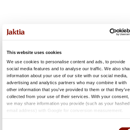
This website uses cookies
We use cookies to personalise content and ads, to provide
social media features and to analyse our traffic. We also sha
information about your use of our site with our social media,
advertising and analytics partners who may combine it with
other information that you’ve provided to them or that they’ve
collected from your use of their services. With your consent,
we may share information you provide (such as your hashed
Daiwa
email address) with Google for conversion measurement.
Pt150 | Right
Consent
Flera varianter