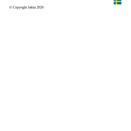
Jaktia Proteam
Jägaren
© Copyright Jaktia 2026
Reportage