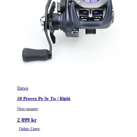
Rullstorlek
100
Leverantörens artikelnummer
223544
Daiwa
20 Prorex Pe Sv Tw | Right
Flera varianter
2 899 kr
Online: I lager