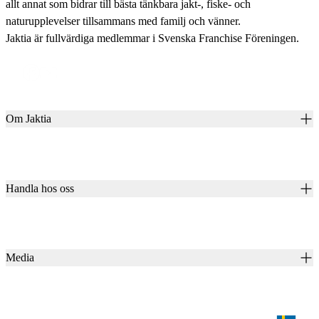
allt annat som bidrar till bästa tänkbara jakt-, fiske- och
naturupplevelser tillsammans med familj och vänner.
Jaktia är fullvärdiga medlemmar i Svenska Franchise Föreningen.
Om Jaktia
Kontakt
Vår historia
Karriär
Handla hos oss
Club Jaktia
Våra butiker
Presentkort
Våra varumärken
Jaktia Pay
Notiser
Köpvillkor för företagskunder
Jaktia Brand Guidelines
Media
Köpvillkor för privatkunder
Jaktiakanalen
Jaktpuls