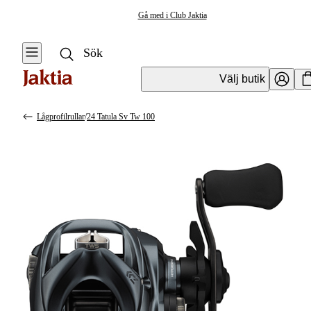
Gå med i Club Jaktia
Välj butik
Lågprofilrullar
/
24 Tatula Sv Tw 100
Fiskerullar
Se alla
Se alla
Multirullar
Haspelrullar
Rundgavlade
rullar
Multirullar
Lågprofilrullar
Flugfiskerullar &
Extraspolar
Baitrunners &
Karprullar