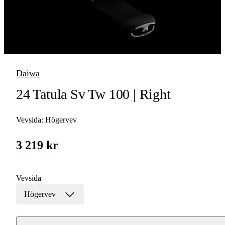
1
/
5
Daiwa
24 Tatula Sv Tw 100 | Right
Vevsida:
Högervev
3 219 kr
Vevsida
Högervev