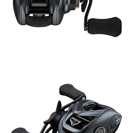
Trollingrullar
Inkapslade rullar
Isfiskerullar
Tillbehör
Fiskerullar