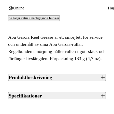
Online
I la
Se lagerstatus i närliggande butiker
Abu Garcia Reel Grease är ett smörjfett för service
och underhåll av dina Abu Garcia-rullar.
Regelbunden smörjning håller rullen i gott skick och
förlänger livslängden. Förpackning 133 g (4,7 oz).
Produktbeskrivning
Abu Garcia Reel Grease är ett fett som ingår i Abu Garcias
serie av produkter för att sköta och underhålla dina Abu
Specifikationer
Garcia-rullar på rätt sätt. Med regelbunden smörjning håller
du rullen i gott skick och förlänger dess livslängd.
Artikelnummer
J0091586