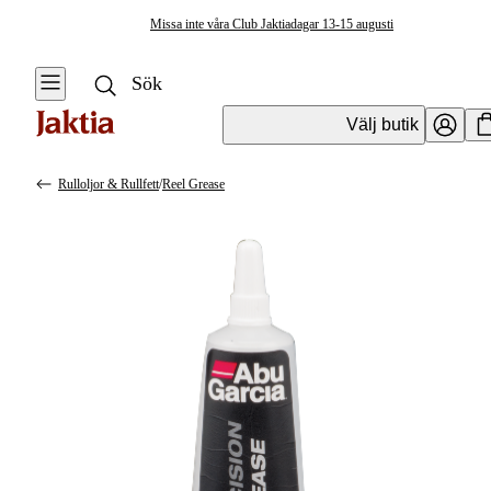
Missa inte våra Club Jaktiadagar 13-15 augusti
Välj butik
Rulloljor & Rullfett
/
Reel Grease
Fiskerullar
Se alla
Se alla
Tillbehör
Haspelrullar
Fiskerullar
Övriga
Multirullar
Rulltillbehör
Flugfiskerullar &
Rulloljor &
Extraspolar
Rullfett
Baitrunners &
Karprullar