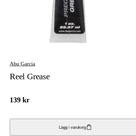
Trollingrullar
Inkapslade rullar
Isfiskerullar
Tillbehör
Fiskerullar
Abu Garcia
Reel Grease
139 kr
Lägg i varukorg