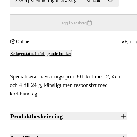
2.55m | Medium Light | 4 - 24 g
Slutsåld
Lägg i varukorg
Online
Ej i la
Se lagerstatus i närliggande butiker
Specialiserat havsöringsspö i 30T kolfiber, 2,55 m
och 4 till 24 g, känsligt men responsivt med
korkhandtag.
Produktbeskrivning
SÖLV AG3 är en del av ett helt nytt koncept som är särskilt
framtaget för dig som specialiserat dig på havsöring. Serien