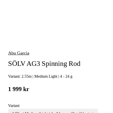
Jerkbaitspön
Trollingspön
Metspön
Vertikalspön
Abu Garcia
Havsfiskespön
SÖLV AG3 Spinning Rod
Isfiskespön
Variant:
2.55m | Medium Light | 4 - 24 g
Tillbehör
Fiskespön
1 999 kr
Variant