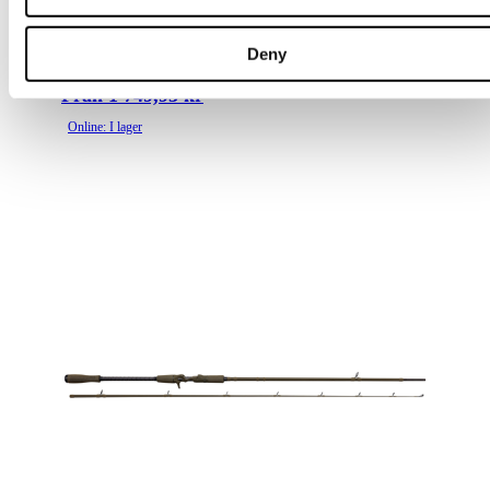
W3 Finesse T&C 2Nd
Deny
Flera varianter
Från 1 749,95 kr
Online: I lager