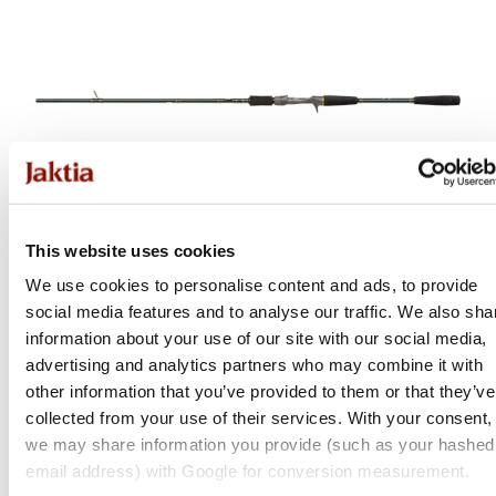
This website uses cookies
We use cookies to personalise content and ads, to provide
social media features and to analyse our traffic. We also sha
Abu Garcia
information about your use of our site with our social media,
advertising and analytics partners who may combine it with
Svartzonker® Classic Motoroil Cast Rod
other information that you’ve provided to them or that they’ve
Flera varianter
collected from your use of their services. With your consent,
we may share information you provide (such as your hashed
Från 1 899 kr
email address) with Google for conversion measurement.
Online: Få i lager