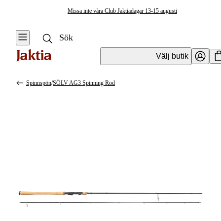
Missa inte våra Club Jaktiadagar 13-15 augusti
Välj butik
Spinnspön
/
SÖLV AG3 Spinning Rod
Fiskespön
Se alla
Se alla
Spinnspön
Spinnspön
Haspelspön
Flugfiskespön
Specimenspön
Teleskop- &
resespön