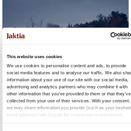
Tröjor &
Vindjackor
Skjortor
Regnjackor
Huvudbonader
Skaljackor
Accessoarer
This website uses cookies
Underkläder &
Underställ
We use cookies to personalise content and ads, to provide
social media features and to analyse our traffic. We also sha
Byxor & Shorts
information about your use of our site with our social media,
advertising and analytics partners who may combine it with
other information that you’ve provided to them or that they’ve
collected from your use of their services. With your consent,
we may share information you provide (such as your hashed
email address) with Google for conversion measurement.
Consent