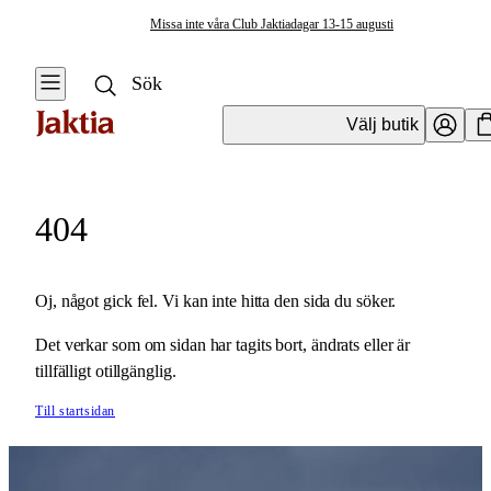
Missa inte våra Club Jaktiadagar 13-15 augusti
Välj butik
Kläder & Skor
404
Se alla
Se alla Jackor
Regnställ
Anorakjackor
Oj, något gick fel. Vi kan inte hitta den sida du söker.
Handskar &
Fleecejackor
Det verkar som om sidan har tagits bort, ändrats eller är
Vantar
tillfälligt otillgänglig.
Mellanlagerjackor
Kängor & Skor
Till startsidan
Overshirts &
Jackor
Fodrade skjortor
Västar
Vinterjackor