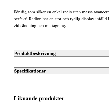
För dig som söker en enkel radio utan massa avancera
perfekt! Radion har en stor och tydlig display infäll
vid sändning och mottagning.
Produktbeskrivning
- Frekvensområde: 136–174 MHz
- Strömförsörjning: Litium-Polymer batteri 7,4V / 2 600mAh
Specifikationer
- Temperaturområde: -20 °C till +55°C
- Uteffekt: 1.0W (L) / 5.0W (H)
Artikelnummer
- Antal kanalplatser: 99 st
- IP54
Streckkod EAN / UPCA
Liknande produkter
- Vikt: 270 g (inkl. batteri)
Varumärke