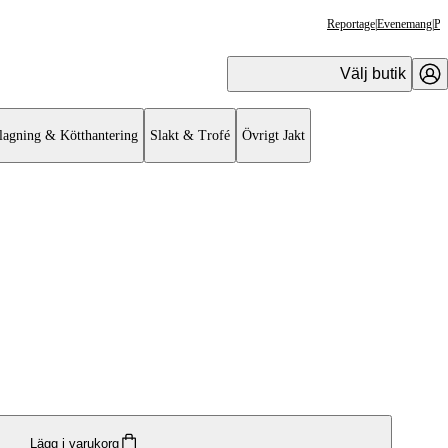
Reportage
|
Evenemang
|
Pr
Välj butik
lagning & Kötthantering
Slakt & Trofé
Övrigt Jakt
Lägg i varukorg