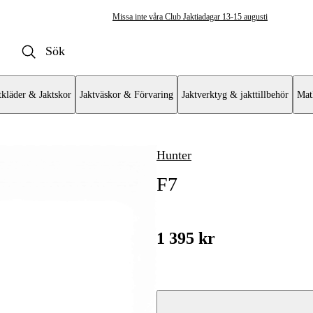
Missa inte våra Club Jaktiadagar 13-15 augusti
tkläder & Jaktskor
Jaktväskor & Förvaring
Jaktverktyg & jakttillbehör
Mat
Hunter
ktradio & Tillbehör
F7
Tillbehör
1 395 kr