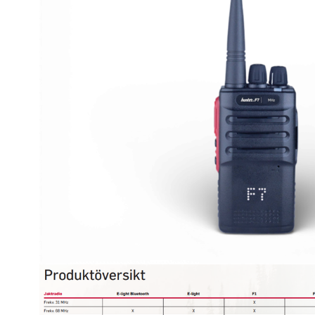
Kameror/Shotcam
Klockor