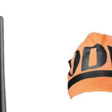
CN
Ja
TT02001
TT02001
8517693000