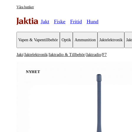
Våra butiker
Jakt
Fiske
Fritid
Hund
Vapen & Vapentillbehör
Optik
Ammunition
Jaktelektronik
Jak
Jakt
/
Jaktelektronik
/
Jaktradio & Tillbehör
/
Jaktradio
/
F7
Jaktelektronik
Se alla
Se alla Ja
NYHET
Jaktradio & Tillbehör
Jaktradio
GPS & Hundpejl
Jaktradio 
Åtelkameror & Foderspridare
Belysning
Batterier & powerbanks