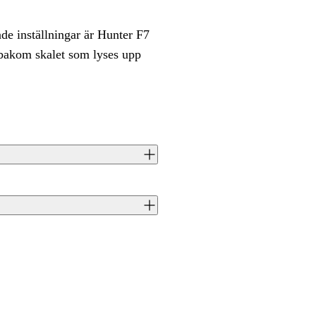
de inställningar är Hunter F7
d bakom skalet som lyses upp
J0044467
7350070627113
Hunter