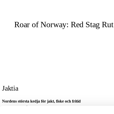
Roar of Norway: Red Stag Rut
Jaktia
Nordens största kedja för jakt, fiske och fritid
Jaktia, som ingår i Burdock Outdoor Group, är en franchisekedja med et
Danmark.