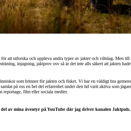
för att utforska och uppleva andra typer av jakter och viltslag. Men til
räning, injagning, jaktprov osv så är det inte alls säkert att jakten hade 
nniskor som brinner för jakten och fisket. Vi har en väldigt bra gemensk
amlat på oss en hel del erfarenhet under den tid varit aktiva som jägare
m reportage, film eller sociala medier.
ta del av mina äventyr på YouTube där jag driver kanalen Jaktpuls.