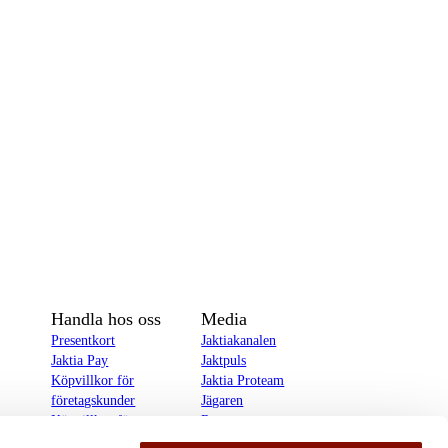
Handla hos oss
Media
Presentkort
Jaktiakanalen
Jaktia Pay
Jaktpuls
Köpvillkor för
Jaktia Proteam
företagskunder
Jägaren
Köpvillkor för
Reportage
privatkunder