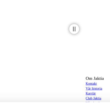
Om Jaktia
Kontakt
Vår historia
Karriär
Club Jaktia
t totalt 160-tal butiker i Norge, Sverige och i
Våra butiker
Våra varumärken