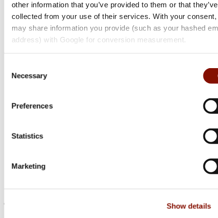
other information that you’ve provided to them or that they’ve
collected from your use of their services. With your consent
may share information you provide (such as your hashed em
address) with Google for conversion measurement.
Produkter som syns i filmen:
Consent
Necessary
Selection
Blaser R8 Ultimate
Swarovski Z8i 1-8x24
Stalon X108
Preferences
Garmin Alpha 200i
Garmin T5
Tracker
Statistics
Beretta 4-way stretch
Chevalier Root Wool Pile
Marketing
Jaktia
Show details