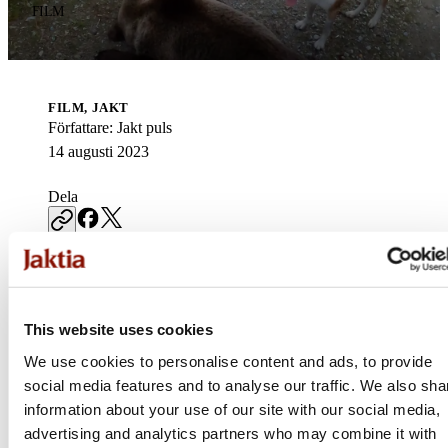
FILM
FILM, JAKT
Författare
:
Jakt puls
14 augusti 2023
Dela
Denna film är del 2 av 2022 års björnjakt tillsammans med Rasmu
This website uses cookies
hans hundar och kamrater.
We use cookies to personalise content and ads, to provide
social media features and to analyse our traffic. We also sha
information about your use of our site with our social media,
advertising and analytics partners who may combine it with