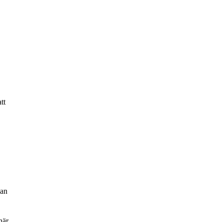
tt
kan
när