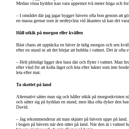
Medan vissa hyddor kan vara uppemot två meter höga och for
– I området där jag jagar bygger bävern ofta bon genom att gör
en massa grenar som är nedtryckta vid åkanten så kan det vara e
Håll utkik på morgon eller kvällen
Bäst chans att upptäcka en bäver är tidig morgon och sen kväl
efter en stund se att det börjar att bubbla i vattnet. Det är oft
– Helt plötsligt ligger den bara där och flyter i vattnet. Man
efter vind för att kolla läget och leta efter lukter som inte bor
leta efter mat.
Ta skottet på land
Alternativt sätter man sig och håller utkik på morgonkvisten nä
och sätter sig på hyddan en stund, men lika ofta dyker den bara 
David.
– Jag rekommenderar att man skjuter på bävern uppe på land. Jag
i bogen på bävern när den sitter på land. När den är i vattnet h