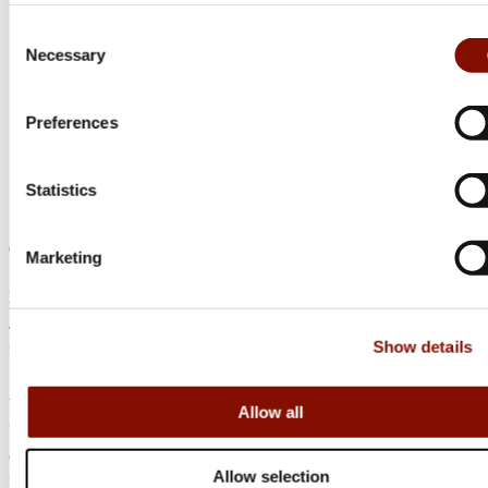
Consent
Necessary
Selection
Preferences
Statistics
Jaktia
Marketing
Nordens största kedja för jakt, fiske och fritid
Jaktia, som ingår i Burdock Outdoor Group, är en franchisekedja
Show details
med ett totalt 160-tal butiker i Norge, Sverige och i Danmark.
Sortimentet består av utvalda produkter från ledande varumärken. I
våra butiker hittar du allt från jakt- och fiskeutrustning, optik och
Allow all
teknikprylar till hundprodukter, kläder, skor och matutrustning – och
allt annat som bidrar till bästa tänkbara jakt-, fiske- och
Allow selection
naturupplevelser tillsammans med familj och vänner.