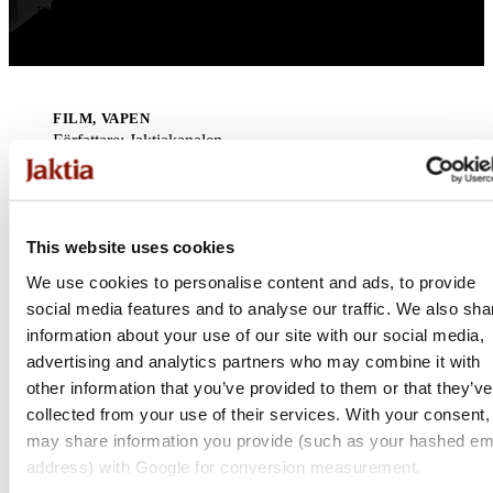
JAKTIAKANALEN
FILM, VAPEN
Författare
:
Jaktiakanalen
20 oktober 2021
Dela
This website uses cookies
We use cookies to personalise content and ads, to provide
social media features and to analyse our traffic. We also sha
information about your use of our site with our social media,
För första gången släpper Beretta ett kulvapen för jakt - Beretta
advertising and analytics partners who may combine it with
BRX1! Ett modulärt vapen med de flesta funktionerna och
other information that you’ve provided to them or that they’ve
lösningarna som man kan tänkas behöva eller vilja ha på sitt
collected from your use of their services. With your consent
kulvapen. Rasmus går i denna film igenom vapnet i sin helhet.
may share information you provide (such as your hashed em
address) with Google for conversion measurement.