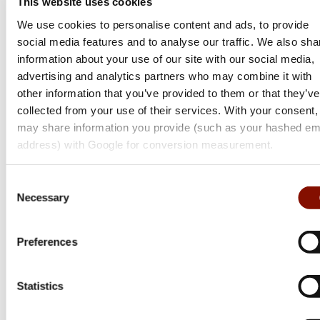
This website uses cookies
Gå helt enkelt ut i solljus, titta genom kikaren och vrid dig mot so
We use cookies to personalise content and ads, to provide
(
titta inte direkt in i solen!)
Ju sämre antireflexbehandling desto
social media features and to analyse our traffic. We also sha
tidigare uppstår ett mjölkaktigt skimmer i kikaren. Titta gärna
information about your use of our site with our social media,
någonstans med skuggor och dålig kontrast. Att titta på en färggla
skylt mitt på dagen är inte lika utslagsgivande.
advertising and analytics partners who may combine it with
other information that you’ve provided to them or that they’ve
collected from your use of their services. With your consent
may share information you provide (such as your hashed em
address) with Google for conversion measurement.
Consent
Necessary
Selection
Preferences
Ljustransmission är en viktig parameter
Statistics
Ljustransmission är faktiskt en av de viktiga parametrar som går at