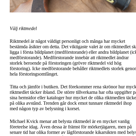
Välj riktmedel
Riktmedel är något väldigt personligt och många har mycket
bestämda åsikter om detta. Det viktigaste valet är om riktmedlet sk
ligga i första bildplanet (medförstorande) eller andra bildplanet (ic
medförstorande). Medförstorande innebär att riktmedlet ändrar
storlek beroende på förstoringen (grövre riktmedel vid hög
förstoring). Icke medförstorande behåller riktmedlets storlek gen
hela förstoringsomfånget.
Titta och jämför i butiken. Det förekommer rena skrönor hur myck
riktmedlet täcker ibland. De större tillverkarna har ofta uppgifter p
sina hemsidor eller kataloger hur mycket de olika riktmedlen täcke
på olika avstånd. Trenden går dock emot tunnare riktmedel ihop
med någon typ av belysning i korset.
Michael Kvick menar att belysta riktmedel är en mycket vanlig
företeelse idag. Även dessa är främst för mörkerjägaren, men på
senare tid har olika former av lågförstorande kikarsikten med bely