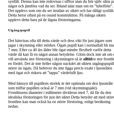
synfält. Denna kan inte redovisas i siffror utan du bör själv sikta p
något och jämföra vad du ser. Ibland talar man om en ”tubeffekt”.
Det upplevs som om du ser insidan av siktet och har dåligt synfält
Detta beror oftast på en osund konstruktion. På många sikten
upplevs detta bara på de lägsta förstoringarna.
Utgångspupill
Det hänvisas ofta till detta värde och dess vikt för just jägare som
jagar i skymning eller mörker. Ögats pupill kan i normalfall bli m
7 mm. Efter ca 40 års ålder blir ögat mindre flexibelt varför detta
värde då kan få en något annan betydelse. Glöm dock inte att om 
vill använda stor förstoring i skymningen så är
alltid
en stor frontli
en fördel. Det är inte heller någon nackdel att siktets utgångspupill
större än ögats. Då behöver du inte ligga precis exakt i ljusstrålen
med ögat och riskera att ”tappa” värdefullt ljus.
Med hänsyn till pupillens storlek är det optimala om den ljusstråle
som träffar pupillen också är 7 mm (vid skymningsjakt).
Frontlinsens diameter i millimeter divideras med 7, då får du den
idealiska förstoringen för just det siktet Detta betyder att med störr
frontlins kan man också ha en större förstoring, enligt beräkning
nedan.