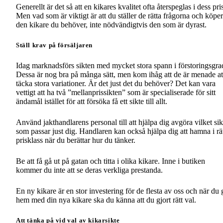
Generellt är det så att en kikares kvalitet ofta återspeglas i dess pri
Men vad som är viktigt är att du ställer de rätta frågorna och köper
den kikare du behöver, inte nödvändigtvis den som är dyrast.
Ställ krav på försäljaren
Idag marknadsförs sikten med mycket stora spann i förstoringsgra
Dessa är nog bra på många sätt, men kom ihåg att de är menade at
täcka stora variationer. Är det just det du behöver? Det kan vara
vettigt att ha två ”mellanprissikten” som är specialiserade för sitt
ändamål istället för att försöka få ett sikte till allt.
Använd jakthandlarens personal till att hjälpa dig avgöra vilket sik
som passar just dig. Handlaren kan också hjälpa dig att hamna i rä
prisklass när du berättar hur du tänker.
Be att få gå ut på gatan och titta i olika kikare. Inne i butiken
kommer du inte att se deras verkliga prestanda.
En ny kikare är en stor investering för de flesta av oss och när du 
hem med din nya kikare ska du känna att du gjort rätt val.
Att tänka på vid val av kikarsikte