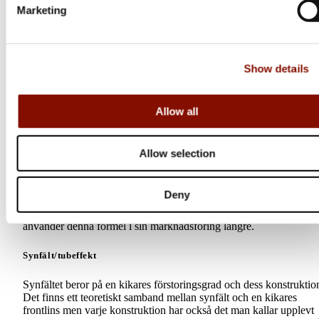
mäta objektivt men det är långt ifrån alla tillverkare som uppger de
Marketing
värde. Ljustransmission är också precis det som det låter som – de
mängd ljus som kikaren släpper igenom till ditt öga.
Därför är också detta ett värde som är mycket intressant för dig s
Show details
jagar i mörker, säger Michael Kvick.
De bästa Europeiska kikartillverkarna ligger på 90 - 95 % medan 
Allow all
finns fabrikat som ligger neråt 60 % ljustransmission. Skillnader p
% och mer går att urskilja med det mänskliga ögat.
Allow selection
Skymningsvärde
Skymningsvärde är en matematisk formel för att räkna ut hur ”bra
Deny
ett sikte är i skymningen. Tyvärr tar inte formeln hänsyn till
siktets/kikarens kvalitet och konstruktion. Det finns inte många s
använder denna formel i sin marknadsföring längre.
Synfält/tubeffekt
Synfältet beror på en kikares förstoringsgrad och dess konstruktio
Det finns ett teoretiskt samband mellan synfält och en kikares
frontlins men varje konstruktion har också det man kallar upplevt