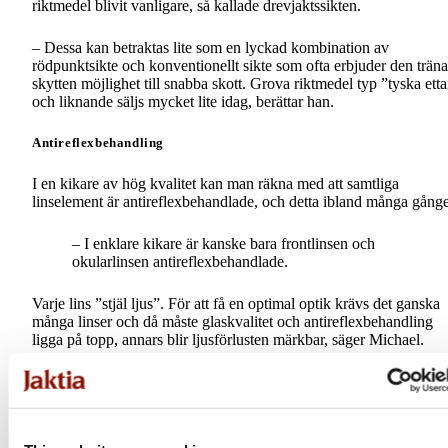
riktmedel blivit vanligare, så kallade drevjaktssikten.
– Dessa kan betraktas lite som en lyckad kombination av
rödpunktsikte och konventionellt sikte som ofta erbjuder den trän
skytten möjlighet till snabba skott. Grova riktmedel typ ”tyska ett
och liknande säljs mycket lite idag, berättar han.
Antireflexbehandling
I en kikare av hög kvalitet kan man räkna med att samtliga
linselement är antireflexbehandlade, och detta ibland många gånge
– I enklare kikare är kanske bara frontlinsen och
okularlinsen antireflexbehandlade.
Varje lins ”stjäl ljus”. För att få en optimal optik krävs det ganska
många linser och då måste glaskvalitet och antireflexbehandling
ligga på topp, annars blir ljusförlusten märkbar, säger Michael.
Han berättar att alla tillverkare av högklassig optik har sin egen
antireflexbehandling där receptet är hemligt men som konsument
kan du själv lätt testa kikarens kvalitet vad avser
antireflexbehandling.