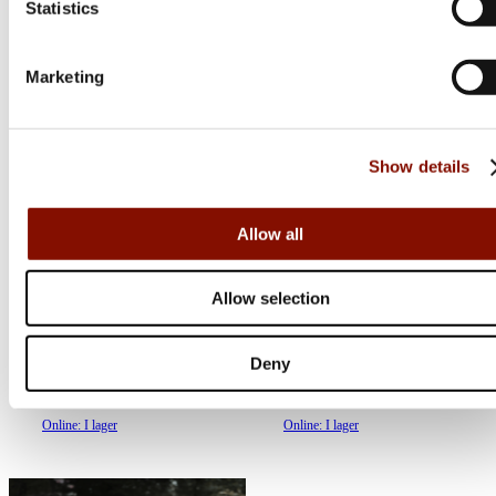
Statistics
Marketing
Show details
Non-stop Dogwear
Line Harness 5.0 | orange
Allow all
Flera varianter
Rexa
Allow selection
Blaze Signalsadel Hi Viz
Flera varianter
Deny
Medlemspris
Från 365 kr
649 kr
395 kr
Online: I lager
Online: I lager