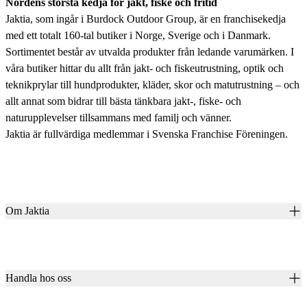
Nordens största kedja för jakt, fiske och fritid
Jaktia, som ingår i Burdock Outdoor Group, är en franchisekedja
med ett totalt 160-tal butiker i Norge, Sverige och i Danmark.
Sortimentet består av utvalda produkter från ledande varumärken. I
våra butiker hittar du allt från jakt- och fiskeutrustning, optik och
teknikprylar till hundprodukter, kläder, skor och matutrustning – och
allt annat som bidrar till bästa tänkbara jakt-, fiske- och
naturupplevelser tillsammans med familj och vänner.
Jaktia är fullvärdiga medlemmar i Svenska Franchise Föreningen.
Om Jaktia
Kontakt
Vår historia
Karriär
Handla hos oss
Club Jaktia
Våra butiker