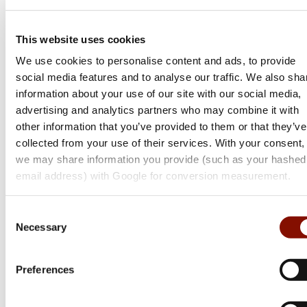
Hundkläder, Hundsele &
This website uses cookies
Hundväst
We use cookies to personalise content and ads, to provide
(
9
)
social media features and to analyse our traffic. We also sha
information about your use of our site with our social media,
Övriga hundkläder
Jaktväst
Spårsele
advertising and analytics partners who may combine it with
other information that you’ve provided to them or that they’ve
collected from your use of their services. With your consent,
Hundkläder, hundsele och hundväst är produkter som erbjuder både
we may share information you provide (such as your hashed
funktionalitet och komfort för din fyrbenta vän. Hundkläder kan
inkludera allt från regnjackor till vintertäcken, designade för att
email address) with Google for conversion measurement.
skydda hunden mot väder och vind. De är särskilt användbara
under kalla eller blöta förhållanden, där de hjälper till att hålla
Consent
hundens kroppstemperatur stabil och pälsen torr. Materialvalet i
Necessary
Selection
hundkläder
...
Läs mer
Preferences
Sortera efter
:
Alla filter
Popularitet