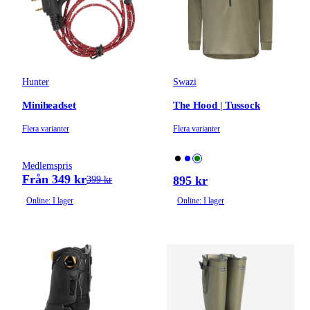
Hunter
Swazi
Miniheadset
The Hood | Tussock
Flera varianter
Flera varianter
Medlemspris
Från 349 kr
895 kr
399 kr
Online: I lager
Online: I lager