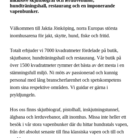
inklusive skjutbiograf och lerduvebanor,
hundträningshall, restaurang och en imponerande
2026-12-24
Stängt
vapenbunker.
2026-12-25
Stängt
Välkommen till Jaktia Jönköping, norra Europas största
inomhusarena för jakt, skytte, hund, fiske och fritid.
2026-12-26
Stängt
2026-12-31
Totalt erbjuder vi 7000 kvadratmeter fördelade på butik,
Stängt
skjutbanor, hundträningshall och restaurang. Vår butik på
2027-01-01
Stängt
över 1500 kvadratmeter rymmer det bästa av det mesta i en
stämningsfull miljö. Ni möts av passionerad och kunnig
2027-01-06
Stängt
personal med lång branscherfarenhet och spetskompetens
inom sina respektive områden. Vi guidar er gärna i
pryldjungeln.
Hos oss finns skjutbiograf, pistolhall, inskjutningstunnel,
älgbana och lerduvebanor, allt inomhus. Missa inte heller ett
besök i vår stora vapenbunker där du hittar hundratals vapen,
från det absolut senaste till fina klassiska vapen och till och