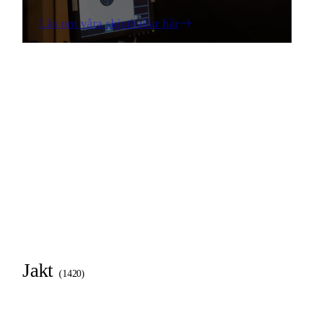
Läs om våra skjuthallar här
Jakt
(
1420
)