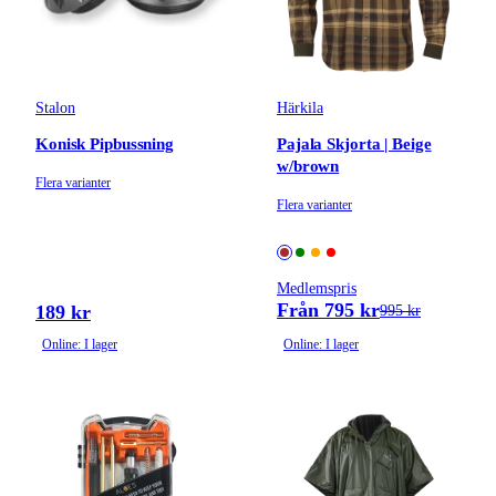
Stalon
Härkila
Konisk Pipbussning
Pajala Skjorta | Beige
w/brown
Flera varianter
Flera varianter
Medlemspris
Från 795 kr
189 kr
995 kr
Online: I lager
Online: I lager