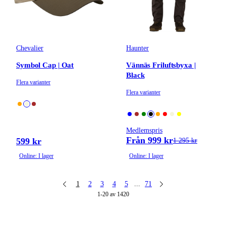
Chevalier
Haunter
Symbol Cap | Oat
Vännäs Friluftsbyxa |
Black
Flera varianter
Flera varianter
Medlemspris
Från 999 kr
599 kr
1 295 kr
Online: I lager
Online: I lager
1
2
3
4
5
...
71
1-20 av 1420