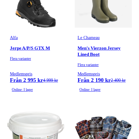
Alfa
Le Chameau
Jerpe A/P/S GTX M
Men's Vierzon Jersey
Lined Boot
Flera varianter
Flera varianter
Medlemspris
Medlemspris
Från 2 995 kr
Från 2 190 kr
4 999 kr
2 400 kr
Online: I lager
Online: I lager