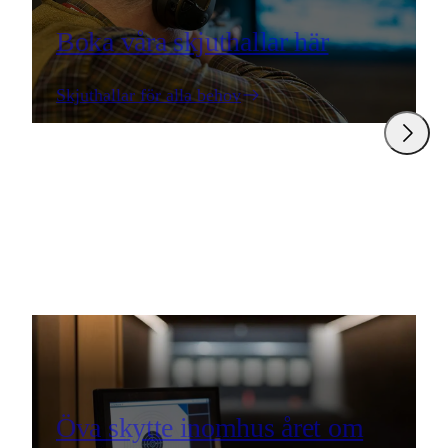
Boka våra skjuthallar här
Skjuthallar för alla behov
Öva skytte inomhus året om