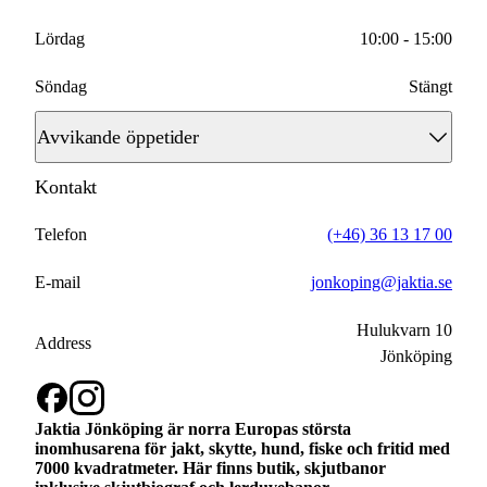
Lördag
10:00 - 15:00
Söndag
Stängt
Avvikande öppetider
Kontakt
2026-04-30
10:00 - 16:00
2026-05-01
Telefon
(+46) 36 13 17 00
Stängt
2026-05-14
E-mail
jonkoping@jaktia.se
Stängt
2026-06-06
Hulukvarn 10
Stängt
Address
Jönköping
2026-06-19
Stängt
2026-06-20
Stängt
Jaktia Jönköping är norra Europas största
inomhusarena för jakt, skytte, hund, fiske och fritid med
7000 kvadratmeter. Här finns butik, skjutbanor
2026-10-31
Stängt