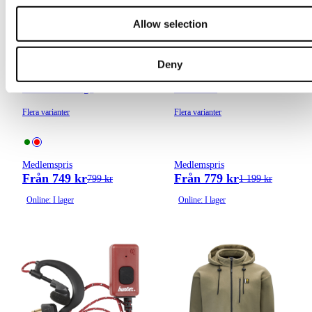
Allow selection
Pinewood
Chevalier
Prestwick Exclusive Shirt
Luton Shooting Fit Shirt
Deny
W | Dam |
Men | Hunter Green
Bordeaux/Beige
Tattersall
Flera varianter
Flera varianter
Medlemspris
Medlemspris
Från 749 kr
Från 779 kr
799 kr
1 199 kr
Online: I lager
Online: I lager