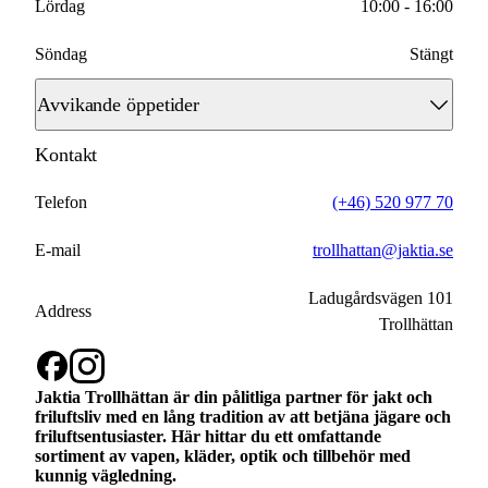
Lördag
10:00 - 16:00
Söndag
Stängt
Avvikande öppetider
Kontakt
2026-04-02
10:00 - 18:00
2026-04-03
Telefon
(+46) 520 977 70
Stängt
2026-04-04
E-mail
trollhattan@jaktia.se
Stängt
2026-04-05
Ladugårdsvägen 101
Stängt
Address
Trollhättan
2026-04-06
Stängt
2026-04-30
10:00 - 16:00
Jaktia Trollhättan är din pålitliga partner för jakt och
friluftsliv med en lång tradition av att betjäna jägare och
friluftsentusiaster. Här hittar du ett omfattande
2026-05-01
Stängt
sortiment av vapen, kläder, optik och tillbehör med
kunnig vägledning.