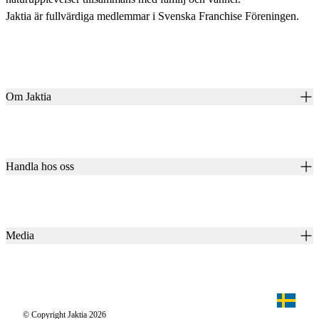
Jaktia är fullvärdiga medlemmar i Svenska Franchise Föreningen.
Om Jaktia
Kontakt
Vår historia
Karriär
Handla hos oss
Club Jaktia
Våra butiker
Presentkort
Våra varumärken
Jaktia Pay
Notiser
Köpvillkor för företagskunder
Jaktia Brand Guidelines
Media
Köpvillkor för privatkunder
Jaktiakanalen
Jaktpuls
Jaktia Proteam
Jägaren
© Copyright Jaktia 2026