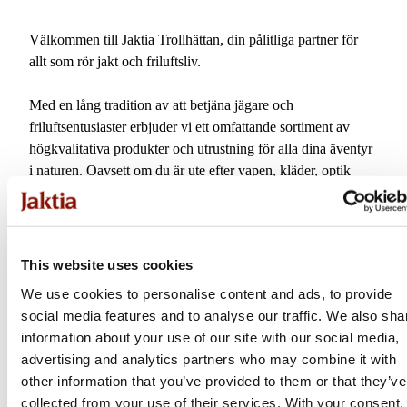
2026-05-14
Stängt
Välkommen till Jaktia Trollhättan, din pålitliga partner för
2026-06-06
Stängt
allt som rör jakt och friluftsliv.
2026-06-19
Stängt
Med en lång tradition av att betjäna jägare och
2026-06-20
Stängt
friluftsentusiaster erbjuder vi ett omfattande sortiment av
högkvalitativa produkter och utrustning för alla dina äventyr
2026-06-27
Stängt
i naturen. Oavsett om du är ute efter vapen, kläder, optik
eller tillbehör kan du lita på att vårt kunniga team ger dig
2026-07-04
Stängt
expertvägledning och service.
2026-07-11
Stängt
Kom och besök oss för att upptäcka det bästa inom jakt och
This website uses cookies
friluftsliv, och låt oss hjälpa dig att förbereda för ditt nästa
2026-07-18
Stängt
We use cookies to personalise content and ads, to provide
äventyr!
social media features and to analyse our traffic. We also sha
2026-07-25
Stängt
information about your use of our site with our social media,
Årets Club Jaktiabutik 2025
advertising and analytics partners who may combine it with
2026-08-01
Stängt
other information that you’ve provided to them or that they’ve
2026-08-08
Stängt
collected from your use of their services. With your consent,