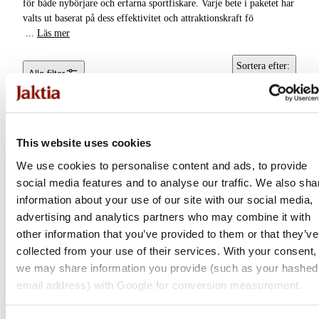
för både nybörjare och erfarna sportfiskare. Varje bete i paketet har
Putntake
valts ut baserat på dess effektivitet och attraktionskraft fö
Skeddrag
...
Läs mer
Betespaket
Gädda
Ytbeten & Poppers
Sortera efter
:
Alla filter
Popularitet
Jerkbaits
Flugor
This website uses cookies
Trollingbeten &
We use cookies to personalise content and ads, to provide
Trollingskedar
Savage Gear
social media features and to analyse our traffic. We also sha
Ned Kit
information about your use of our site with our social media,
Hybridbeten &
Tailbeten
advertising and analytics partners who may combine it with
other information that you’ve provided to them or that they’ve
Vibrationsbeten
collected from your use of their services. With your consent,
we may share information you provide (such as your hashed
Berkley
Swimbaits
email address) with Google for conversion measurement.
URBN Allround Kit
Havsöringsdrag &