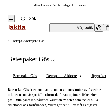
Missa inte våra Club Jaktiadagar 13-15 augusti
Välj butik
Betespaket
/
Betespaket Gös
Fiskedrag & Beten
Se alla
Se alla
Betespaket Gös
Betespaket
(
2
)
Jiggar &
Gummibeten
Betespaket Gös
Betespaket Gös
Betespaket Abborre
Jiggpaket
Wobblers
Betespaket
Abborre
Spinnare &
Betespaket Gös är en noggrant sammansatt uppsättning av fiskedrag
Spinnerbaits
Jiggpaket
och beten som är speciellt utformade för att optimera fisket efter
gös. Detta paket innehåller en variation av beten som täcker olika
Chatterbaits &
Betespaket
situationer och förhållanden, vilket gör det till ett mångsidigt val
Bladed Jigs
Ädelfisk &