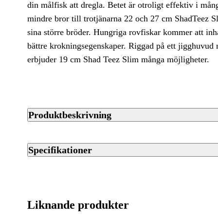
din målfisk att dregla. Betet är otroligt effektiv i må
Betespaket
mindre bror till trotjänarna 22 och 27 cm ShadTeez S
sina större bröder. Hungriga rovfiskar kommer att inha
Pimpelbeten
bättre krokningsegenskaper. Riggad på ett jigghuvud
Handgjorda Beten
erbjuder 19 cm Shad Teez Slim många möjligheter.
Produktbeskrivning
Med sin slanka form och vinglande simrörelse får 18 cm Shad T
dregla. Betet är otroligt effektiv i många olika hastigheter och
Specifikationer
och 27 cm ShadTeez Slim är lite mer mångsidig än sina störr
att inhalera betet och ge dig fler och bättre krokningsegenska
Artikelnummer
bakre stingerkrok erbjuder 19 cm Shad Teez Slim många möjli
Streckkod EAN / UPCA
Liknande produkter
Fri från giftiga ftalater
Varumärke