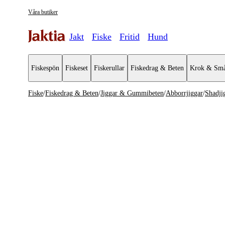
Våra butiker
Jakt
Fiske
Fritid
Hund
Fiskespön
Fiskeset
Fiskerullar
Fiskedrag & Beten
Krok & Små
Fiske
/
Fiskedrag & Beten
/
Jiggar & Gummibeten
/
Abborrjiggar
/
Shadji
Fiskedrag & Beten
Se alla
Se alla J
Jiggar & Gummibeten
Abborrjig
Wobblers
Extra Tail
Spinnare & Spinnerbaits
Kräftor & 
Chatterbaits & Bladed Jigs
Gäddjigga
Skeddrag