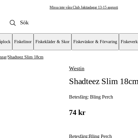
Missa inte våra Club Jaktiadagar 13-15 augusti
plock
Fiskelinor
Fiskekläder & Skor
Fiskeväskor & Förvaring
Fiskeverk
ggar
/
Shadteez Slim 18cm
Westin
iggar & Gummibeten
Shadteez Slim 18cm 
gar
s & Curlys
Betesfärg:
Bling Perch
Creaturebaits
74 kr
r
Betesfärg
:
Bling Perch