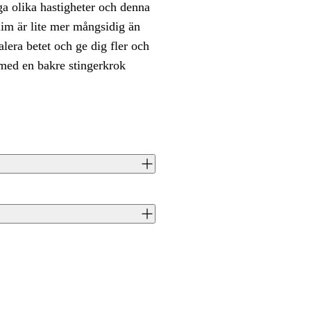
nga olika hastigheter och denna
lim är lite mer mångsidig än
lera betet och ge dig fler och
 med en bakre stingerkrok
eez Slim garanterat din målfisk att
 denna mindre bror till trotjänarna 22
e bröder. Hungriga rovfiskar kommer
per. Riggad på ett jigghuvud med en
J0069421
gheter.
5707549471951
Westin