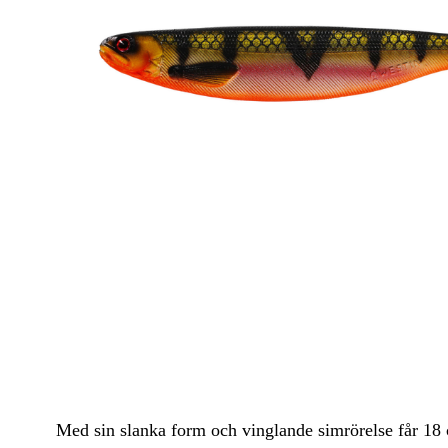
Ytbeten & Poppers
Jerkbaits
Flugor
Trollingbeten & Trollingskedar
Hybridbeten & Tailbeten
Vibrationsbeten
Swimbaits
Havsöringsdrag & Kustwobblers
Havsfiskebeten
Med sin slanka form och vinglande simrörelse får 18
Boilies, Krokbeten & Mäsk