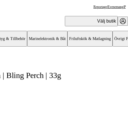
Reportage
|
Evenemang
|
Pr
Välj butik
tyg & Tillbehör
Marinelektronik & Båt
Friluftskök & Matlagning
Övrigt F
| Bling Perch | 33g