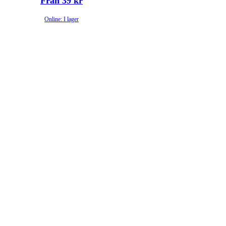
Från 39 kr
Online: I lager