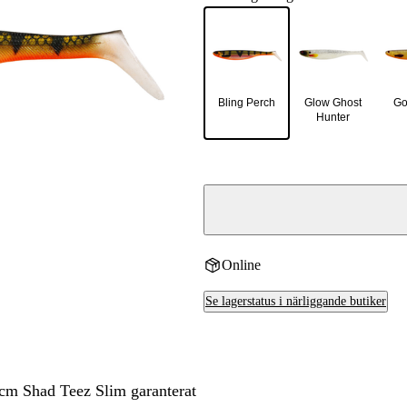
Bling Perch
Glow Ghost
Go
Hunter
Online
Se lagerstatus i närliggande butiker
 cm Shad Teez Slim garanterat