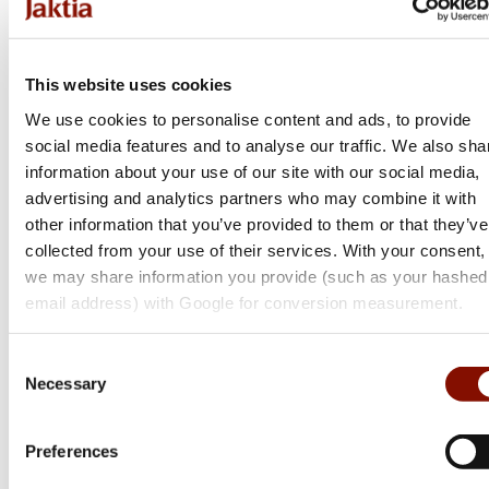
Online: I lager
Online: I lager
This website uses cookies
We use cookies to personalise content and ads, to provide
social media features and to analyse our traffic. We also sha
information about your use of our site with our social media,
advertising and analytics partners who may combine it with
other information that you’ve provided to them or that they’ve
collected from your use of their services. With your consent,
we may share information you provide (such as your hashed
email address) with Google for conversion measurement.
Woolpower
Woolpower
Balaclava 400 | Black
Balaclava 200 | Black
Consent
Necessary
Selection
450 kr
400 kr
Preferences
Online: I lager
Online: Få i lager