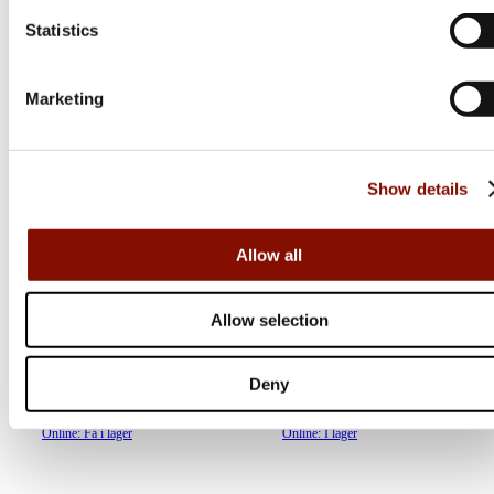
Statistics
Marketing
Show details
Allow all
Westin
Westin
W6 Street | Matte Black
W6 Street | Matte Black
Allow selection
Lb Smoke Ar Blue
Lb Rose Ar Purple
Flera varianter
Deny
1 099 kr
1 099 kr
Online: Få i lager
Online: I lager