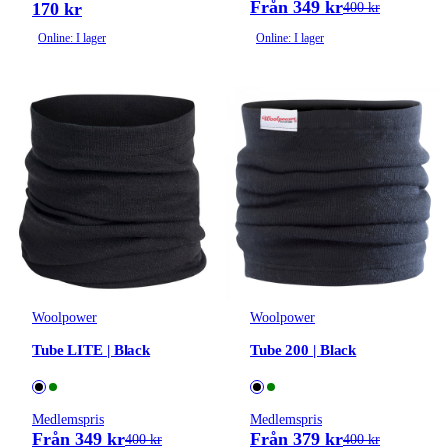
Från 349 kr
170 kr
400 kr
Online: I lager
Online: I lager
Woolpower
Woolpower
Tube LITE | Black
Tube 200 | Black
Medlemspris
Medlemspris
Från 349 kr
Från 379 kr
400 kr
400 kr