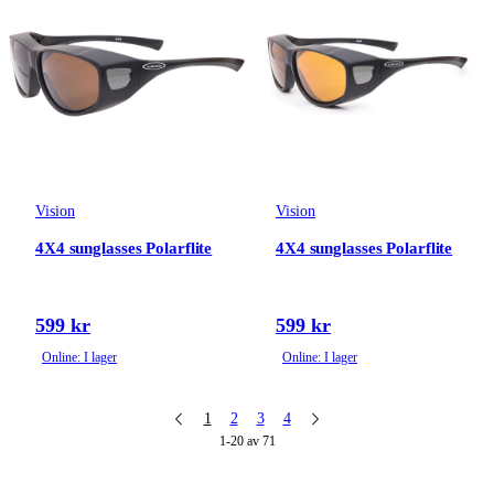
Vision
Vision
4X4 sunglasses Polarflite
4X4 sunglasses Polarflite
599 kr
599 kr
Online: I lager
Online: I lager
1
2
3
4
1-20 av 71