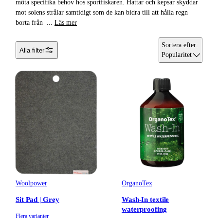
möta specifika behov hos sportfiskaren. Hattar och kepsar skyddar
mot solens strålar samtidigt som de kan bidra till att hålla regn
Handskar &
borta från
...
Läs mer
Vantar
Sortera efter
:
Alla filter
Huvudbonader
Popularitet
Byxor & Shorts
Fiskeställ
Underkläder &
Underställ
Accessoarer
Woolpower
OrganoTex
Sit Pad | Grey
Wash-In textile
waterproofing
Flera varianter