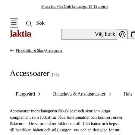
Missa inte våra Club Jaktiadagar 13-15 augusti
Välj butik
Fiskekläder & Skor
/
Accessoarer
Fiskekläder & Skor
Se alla
Se alla
Accessoarer
Accessoarer
(
71
)
Regnställ
Plaggvård
Västar
Plaggvård
Balaclava & Ansiktsmasker
Halsv
Balaclava &
Ansiktsmasker
Kängor & Skor
Accessoarer inom kategorin fiskekläder och skor är viktiga
Halsvärmare &
Jackor
komplement som förbättrar både funktionalitet och komfort under
Halsdukar
fisketuren. Dessa produkter inkluderar allt från hattar och kepsar
Tröjor &
till handskar, bälten och solglasögon, var och en designad för att
Bälten & hängslen
Skjortor