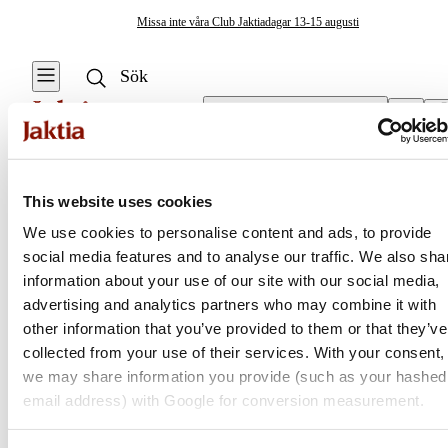
Missa inte våra Club Jaktiadagar 13-15 augusti
Välj butik
Flugfiskelinor
/
Backing
Fiskelinor
This website uses cookies
Se alla
Se alla
We use cookies to personalise content and ads, to provide
Flugfiskelinor
Isfiskelinor &
social media features and to analyse our traffic. We also sha
Jaktia
Ismetelinor
Tvåhandslinor
information about your use of our site with our social media,
advertising and analytics partners who may combine it with
Nylonlinor
Nordens största kedja för jakt, fiske och fritid
other information that you’ve provided to them or that they’ve
Jaktia, som ingår i Burdock Outdoor Group, är en franchisekedja
collected from your use of their services. With your consent,
Fluorocarbonlinor
med ett totalt 160-tal butiker i Norge, Sverige och i Danmark.
we may share information you provide (such as your hashed
Sortimentet består av utvalda produkter från ledande varumärken. I
email address) with Google for conversion measurement.
Flugfiskelinor
våra butiker hittar du allt från jakt- och fiskeutrustning, optik och
teknikprylar till hundprodukter, kläder, skor och matutrustning – och
Flätlinor &