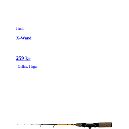
Ifish
X-Wand
259 kr
Online: I lager