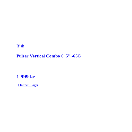
Ifish
Pulsar Vertical Combo 6' 5'' -65G
1 999 kr
Online: I lager