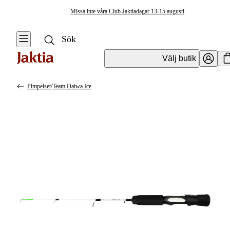
Missa inte våra Club Jaktiadagar 13-15 augusti
Välj butik
Pimpelset
/
Team Daiwa Ice
Fiskeset
Se alla
Se alla
Isfiskeset
Haspelset
Pimpelset
Spinnfiskeset
Ismeteset
Flugfiskeset
Trollingset
Reseset