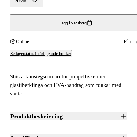
20Mh
Lägg i varukorg
Online
Få i la
Se lagerstatus i närliggande butiker
Slitstark instegscombo för pimpelfiske med
glasfiberklinga och EVA-handtag som funkar med
vante.
Produktbeskrivning
Den här combon med spö och rulle är ett bra
instegsalternativ för den blivande pimpelspecialisten. Byggd