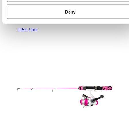
X-Wand
Deny
259 kr
Online: I lager