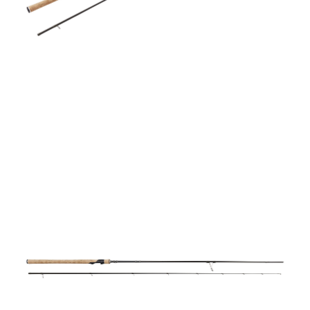
Jerkbaitspön
Trollingspön
Metspön
Vertikalspön
Havsfiskespön
Isfiskespön
Tillbehör
Fiskespön