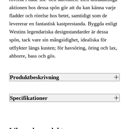
aktionen hos dessa spön gör att du kan känna varje
fladder och rörelse hos betet, samtidigt som de
levererar en fantastisk kastprestanda. Byggda enligt
Westins legendariska designstandarder är dessa
spön, tack vare sin mångsidighet, idealiska för
utflykter längs kusten; för havsöring, öring och lax,
abborre, bass och gös.
Produktbeskrivning
W2 Spin är en spöserie som gömmer massor av kraft och
som är designad för att täcka hela utbudet av skeddrag,
Specifikationer
spinnare och wobblers, när du siktar på rovfisk i både söt-
och saltvatten. Den ultrakänsliga aktionen hos dessa spön
Artikelnummer
J0073602
gör att du kan känna varje fladder och rörelse hos betet,
samtidigt som de levererar en fantastisk kastprestanda.
Streckkod EAN / UPCA
5707549491553