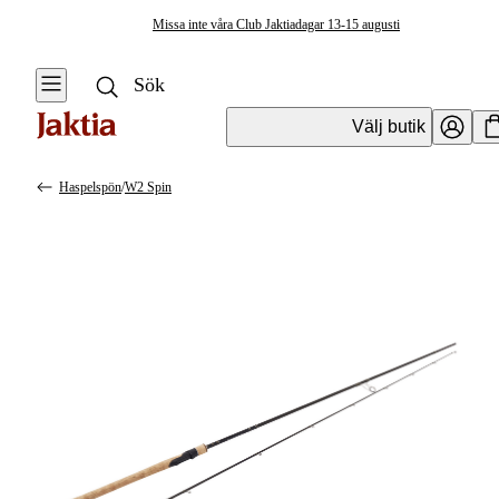
Missa inte våra Club Jaktiadagar 13-15 augusti
Välj butik
Haspelspön
/
W2 Spin
Fiskespön
Se alla
Se alla
Haspelspön
Spinnspön
Haspelspön
Flugfiskespön
Specimenspön
Teleskop- &
resespön