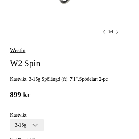
1
/
4
Westin
W2 Spin
Kastvikt:
3-15g
,
Spölängd (ft):
7'1"
,
Spödelar:
2-pc
899 kr
Kastvikt
3-15g