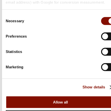
email address) with Google for conversion measurement.
Westin
Consent
Necessary
Selection
W3 DROPSHOT 3RD 7'1"/216CM ML 5-25G
2SEC
Preferences
Flera varianter
Från 1 699 kr
Online: Få i lager
Statistics
Marketing
Show details
Allow all