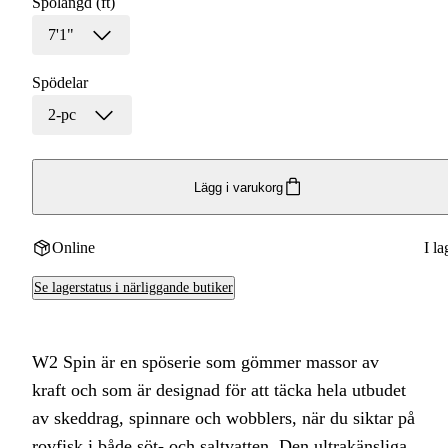
Spölängd (ft)
7'1"
Spödelar
2-pc
Lägg i varukorg
Online
I la
Se lagerstatus i närliggande butiker
W2 Spin är en spöserie som gömmer massor av
kraft och som är designad för att täcka hela utbudet
av skeddrag, spinnare och wobblers, när du siktar på
rovfisk i både söt- och saltvatten. Den ultrakänsliga