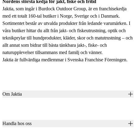
Nordens största kedja för jakt, fiske och fritid
Jaktia, som ingår i Burdock Outdoor Group, är en franchisekedja
med ett totalt 160-tal butiker i Norge, Sverige och i Danmark.
Sortimentet består av utvalda produkter från ledande varumärken. I
våra butiker hittar du allt från jakt- och fiskeutrustning, optik och
teknikprylar till hundprodukter, kläder, skor och matutrustning – och
allt annat som bidrar till bästa tänkbara jakt-, fiske- och
naturupplevelser tillsammans med familj och vänner.
Jaktia är fullvärdiga medlemmar i Svenska Franchise Föreningen.
Om Jaktia
Kontakt
Vår historia
Karriär
Handla hos oss
Club Jaktia
Våra butiker