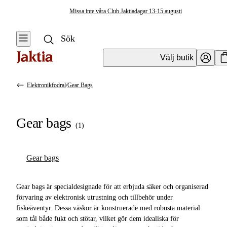
Missa inte våra Club Jaktiadagar 13-15 augusti
Välj butik
Elektronikfodral
/
Gear Bags
Fiskeväskor & Förvaring
Se alla
Se alla
Gear bags
Elektronikfodral
(
1
)
Resväskor & Duffelbags
Gear bags
Ryggsäckar
Gear bags
Mäskbaljor &
Krokbetesförvaring
Gear bags är specialdesignade för att erbjuda säker och organiserad
förvaring av elektronisk utrustning och tillbehör under
Övrig Förvaring &
fiskeäventyr. Dessa väskor är konstruerade med robusta material
Väskor
som tål både fukt och stötar, vilket gör dem idealiska för