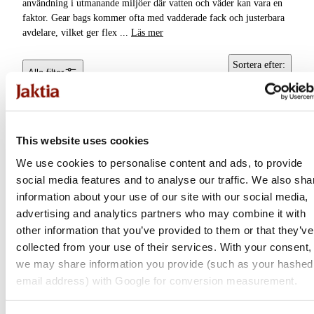
användning i utmanande miljöer där vatten och väder kan vara en
Förvaringslådor &
faktor. Gear bags kommer ofta med vadderade fack och justerbara
Packboxar
avdelare, vilket ger flex
...
Läs mer
Kylväskor &
Sortera efter
:
Alla filter
Kylboxar
Popularitet
Rullskydd &
Rullväskor
This website uses cookies
Tote bags & Tygpåsar
We use cookies to personalise content and ads, to provide
social media features and to analyse our traffic. We also sha
Betesboxar & Lådor
information about your use of our site with our social media,
Elektronikfodral
advertising and analytics partners who may combine it with
other information that you’ve provided to them or that they’ve
Skryllor
collected from your use of their services. With your consent,
we may share information you provide (such as your hashed
Ifish
Käng- & Stövelväskor
email address) with Google for conversion measurement.
Carryall Complete M
Fiskeväskor