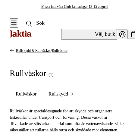
Missa inte våra Club Jaktiadagar 13-15 augusti
Välj butik
Rullskydd & Rullväskor
/
Rullväskor
Fiskeväskor & Förvaring
Se alla
Se alla
Rullväskor
Rullskydd &
(
1
)
Resväskor & Duffelbags
Rullväskor
Rullväskor
Ryggsäckar
Rullväskor
Rullskydd
Rullskydd
Mäskbaljor &
Krokbetesförvaring
Rullväskor är specialdesignade för att skydda och organisera
fiskerullar under transport och förvaring. Dessa väskor är
Övrig Förvaring &
tillverkade av slitstarka material som ofta är vattenavvisande, vilket
Väskor
säkerställer att rullarna hålls torra och skyddade mot elementen.