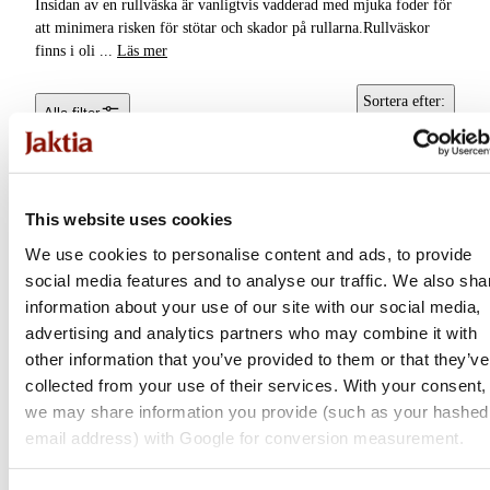
Insidan av en rullväska är vanligtvis vadderad med mjuka foder för
Förvaringslådor &
att minimera risken för stötar och skador på rullarna.Rullväskor
Packboxar
finns i oli
...
Läs mer
Kylväskor &
Sortera efter
:
Alla filter
Kylboxar
Popularitet
Rullskydd &
Rullväskor
This website uses cookies
Tote bags & Tygpåsar
We use cookies to personalise content and ads, to provide
social media features and to analyse our traffic. We also sha
Betesboxar & Lådor
information about your use of our site with our social media,
Elektronikfodral
advertising and analytics partners who may combine it with
other information that you’ve provided to them or that they’ve
Skryllor
collected from your use of their services. With your consent,
we may share information you provide (such as your hashed
Daiwa
Käng- & Stövelväskor
email address) with Google for conversion measurement.
Neoprene Reel Pouch
Fiskeväskor
Flera varianter