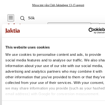
Missa inte våra Club Jaktiadagar 13-15 augusti
Välj butik
Ryggsäckar
/
Lättviktsryggsäckar
Fiskeväskor & Förvaring
This website uses cookies
Se alla
Se alla
We use cookies to personalise content and ads, to provide
Ryggsäckar
Resväskor & Duffelbags
social media features and to analyse our traffic. We also sha
Jaktia
Vattentäta
information about your use of our site with our social media,
ryggsäckar
Ryggsäckar
advertising and analytics partners who may combine it with
Nordens största kedja för jakt, fiske och fritid
other information that you’ve provided to them or that they’ve
Fiskeryggsäckar
Mäskbaljor &
Jaktia, som ingår i Burdock Outdoor Group, är en franchisekedja
collected from your use of their services. With your consent,
Krokbetesförvaring
med ett totalt 160-tal butiker i Norge, Sverige och i Danmark.
we may share information you provide (such as your hashed
Specimenfiske-
Sortimentet består av utvalda produkter från ledande varumärken. I
email address) with Google for conversion measurement.
ryggsäckar
Övrig Förvaring &
våra butiker hittar du allt från jakt- och fiskeutrustning, optik och
Väskor
teknikprylar till hundprodukter, kläder, skor och matutrustning – och
Stolsryggsäckar