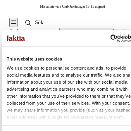
Missa inte våra Club Jaktiadagar 13-15 augusti
Välj butik
Tillbehör Ryggsäckar
/
Packpåsar & Packkuber
Fiskeväskor & Förvaring
This website uses cookies
Se alla
Se alla
We use cookies to personalise content and ads, to provide
Ryggsäckar
Resväskor & Duffelbags
social media features and to analyse our traffic. We also sha
Jaktia
Vattentäta
information about your use of our site with our social media,
ryggsäckar
Ryggsäckar
advertising and analytics partners who may combine it with
Nordens största kedja för jakt, fiske och fritid
other information that you’ve provided to them or that they’ve
Fiskeryggsäckar
Mäskbaljor &
Jaktia, som ingår i Burdock Outdoor Group, är en franchisekedja
collected from your use of their services. With your consent,
Krokbetesförvaring
med ett totalt 160-tal butiker i Norge, Sverige och i Danmark.
we may share information you provide (such as your hashed
Specimenfiske-
Sortimentet består av utvalda produkter från ledande varumärken. I
email address) with Google for conversion measurement.
ryggsäckar
Övrig Förvaring &
våra butiker hittar du allt från jakt- och fiskeutrustning, optik och
Väskor
teknikprylar till hundprodukter, kläder, skor och matutrustning – och
Stolsryggsäckar