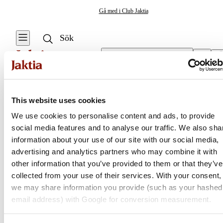
Gå med i Club Jaktia
Välj butik
Specimenhåvar & Håvtillbehör
/
Net Floats
Fiskeverktyg & Tillbehör
This website uses cookies
Se alla
Se alla Håvar
We use cookies to personalise content and ads, to provide
Vågsäckar & Vågnät
Specimenhåvar
social media features and to analyse our traffic. We also sha
Jaktia
& Håvtillbehör
information about your use of our site with our social media,
Knivar & Yxor
advertising and analytics partners who may combine it with
Predatorhåvar
Nordens största kedja för jakt, fiske och fritid
other information that you’ve provided to them or that they’ve
Huggkrok
Jaktia, som ingår i Burdock Outdoor Group, är en franchisekedja
collected from your use of their services. With your consent,
Håvtillbehör
med ett totalt 160-tal butiker i Norge, Sverige och i Danmark.
we may share information you provide (such as your hashed
Kroklossare
Sortimentet består av utvalda produkter från ledande varumärken. I
email address) with Google for conversion measurement.
våra butiker hittar du allt från jakt- och fiskeutrustning, optik och
Mätverktyg &
teknikprylar till hundprodukter, kläder, skor och matutrustning – och
Mätdekaler