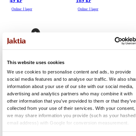
49 kr
189 kr
Online: I lager
Online: I lager
This website uses cookies
We use cookies to personalise content and ads, to provide
social media features and to analyse our traffic. We also sha
information about your use of our site with our social media,
advertising and analytics partners who may combine it with
Marttiini
Ifish
other information that you’ve provided to them or that they’ve
Diamond Sharpener Flat
Bryne För Yxa Och Kniv
collected from your use of their services. With your consent,
we may share information you provide (such as your hashed
email address) with Google for conversion measurement.
269 kr
199 kr
Online: I lager
Online: Få i lager