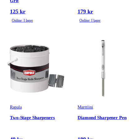
Grit
Rod pods, Rod
125 kr
179 kr
rests & Banksticks
Online: I lager
Online: I lager
Präst & Bonkers
Lip-grip
Håvar
Rapala
Marttiini
Two-Stage Sharpeners
Diamond Sharpener Pen