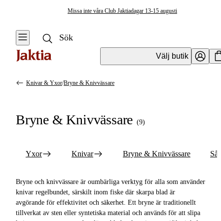
Missa inte våra Club Jaktiadagar 13-15 augusti
Välj butik
Knivar & Yxor
/
Bryne & Knivvässare
Fiskeverktyg & Tillbehör
Se alla
Se alla Knivar
Bryne & Knivvässare
& Yxor
(
9
)
Vågsäckar & Vågnät
Yxor
Knivar & Yxor
Yxor
Knivar
Bryne & Knivvässare
Såg
Knivar
Huggkrok
Bryne &
Bryne och knivvässare är oumbärliga verktyg för alla som använder
Knivvässare
Kroklossare
knivar regelbundet, särskilt inom fiske där skarpa blad är
avgörande för effektivitet och säkerhet. Ett bryne är traditionellt
Sågar
Mätverktyg &
tillverkat av sten eller syntetiska material och används för att slipa
Mätdekaler