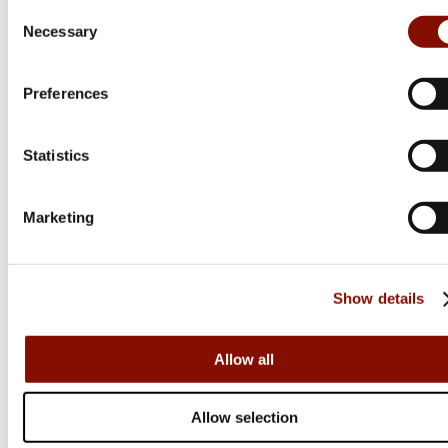
Consent
Necessary
Selection
Preferences
Statistics
Marketing
Ifish
Brusletto
Show details
2-1 Bryne. Diamant Och
Kikut Sharpener for Axe
Keramik
& Knife
Allow all
199 kr
279 kr
Online: I lager
Online: I lager
Allow selection