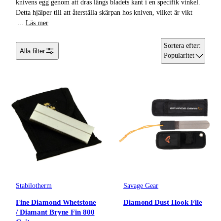
knivens egg genom att dras längs bladets kant i en specifik vinkel.
Detta hjälper till att återställa skärpan hos kniven, vilket är vikt
Avkrokningsmattor
...
Läs mer
Tänger & Saxar
Sortera efter
:
Alla filter
Popularitet
Fisksumpar &
Keepnet
Övriga Verktyg
Nappalarm &
Indikatorer
Superlim &
Epoxy
Linklippare & Saxar
Stabilotherm
Savage Gear
Fine Diamond Whetstone
Diamond Dust Hook File
Spöhållare &
/ Diamant Bryne Fin 800
Spöställ