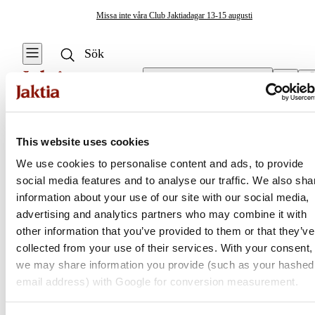
Missa inte våra Club Jaktiadagar 13-15 augusti
Välj butik
Mörtstugor & Kastnät
/
Mörtstugor
Fiskeverktyg & Tillbehör
This website uses cookies
Se alla
We use cookies to personalise content and ads, to provide
Vågsäckar & Vågnät
social media features and to analyse our traffic. We also sha
Jaktia
information about your use of our site with our social media,
Knivar & Yxor
advertising and analytics partners who may combine it with
Nordens största kedja för jakt, fiske och fritid
other information that you’ve provided to them or that they’ve
Huggkrok
Jaktia, som ingår i Burdock Outdoor Group, är en franchisekedja
collected from your use of their services. With your consent,
med ett totalt 160-tal butiker i Norge, Sverige och i Danmark.
we may share information you provide (such as your hashed
Kroklossare
Sortimentet består av utvalda produkter från ledande varumärken. I
email address) with Google for conversion measurement.
våra butiker hittar du allt från jakt- och fiskeutrustning, optik och
Mätverktyg &
teknikprylar till hundprodukter, kläder, skor och matutrustning – och
Mätdekaler