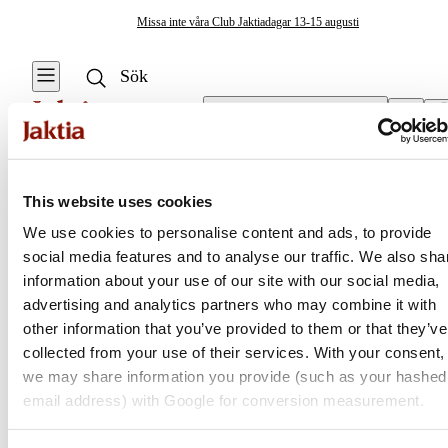
Missa inte våra Club Jaktiadagar 13-15 augusti
Välj butik
Nappalarm & Indikatorer
/
Ålbjällror
Fiskeverktyg & Tillbehör
This website uses cookies
Se alla
Se alla
We use cookies to personalise content and ads, to provide
Nappalarm &
Vågsäckar & Vågnät
social media features and to analyse our traffic. We also sha
Jaktia
Indikatorer
information about your use of our site with our social media,
Lysstavar
Knivar & Yxor
advertising and analytics partners who may combine it with
Nordens största kedja för jakt, fiske och fritid
other information that you’ve provided to them or that they’ve
Hangers &
Huggkrok
Jaktia, som ingår i Burdock Outdoor Group, är en franchisekedja
collected from your use of their services. With your consent,
Swingers
med ett totalt 160-tal butiker i Norge, Sverige och i Danmark.
we may share information you provide (such as your hashed
Kroklossare
Sortimentet består av utvalda produkter från ledande varumärken. I
email address) with Google for conversion measurement.
Indikatorer
våra butiker hittar du allt från jakt- och fiskeutrustning, optik och
Mätverktyg &
teknikprylar till hundprodukter, kläder, skor och matutrustning – och
Mätdekaler