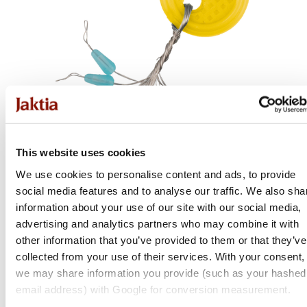
This website uses cookies
We use cookies to personalise content and ads, to provide
social media features and to analyse our traffic. We also sha
Mikado
information about your use of our site with our social media,
advertising and analytics partners who may combine it with
Stoppers - Swivel Protector
other information that you’ve provided to them or that they’ve
Flera varianter
collected from your use of their services. With your consent,
Från 29 kr
we may share information you provide (such as your hashed
email address) with Google for conversion measurement.
Online: Få i lager