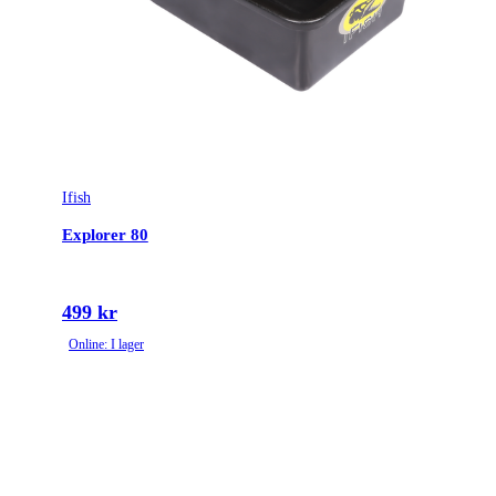
Ifish
Explorer 80
499 kr
Online: I lager