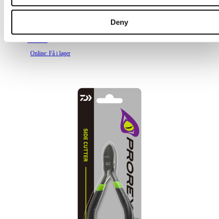
Mini Split Ring Pliers
Deny
89 kr
Online: Få i lager