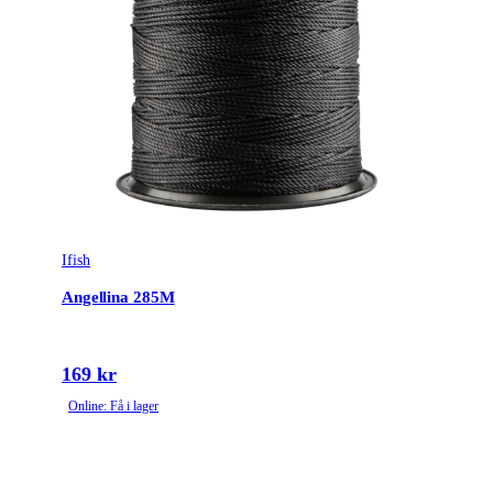
Ifish
Angellina 285M
169 kr
Online: Få i lager