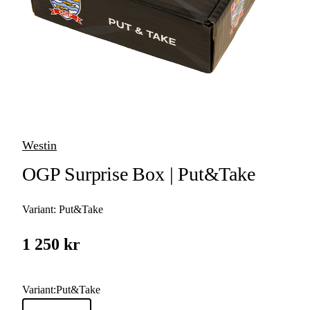
Avkrokningsmattor
Tänger & Saxar
Fisksumpar &
Keepnet
Övriga Verktyg
Westin
Nappalarm &
OGP Surprise Box | Put&Take
Indikatorer
Variant:
Put&Take
Superlim &
Epoxy
1 250 kr
Linklippare & Saxar
Spöhållare &
Variant
:
Put&Take
Spöställ