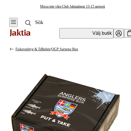
Missa inte våra Club Jaktiadagar 13-15 augusti
Välj butik
Fiskeverktyg & Tillbehör
/
OGP Surprise Box
Fiskeverktyg & Tillbehör
Se alla
Vågsäckar & Vågnät
Knivar & Yxor
Huggkrok
Kroklossare
Mätverktyg &
Mätdekaler