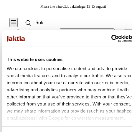
Missa inte våra Club Jaktiadagar 13-15 augusti
Välj butik
Övriga Verktyg
/
Wire Twister
Fiskeverktyg & Tillbehör
This website uses cookies
Se alla
Se alla Övriga
We use cookies to personalise content and ads, to provide
Verktyg
Vågsäckar & Vågnät
social media features and to analyse our traffic. We also sha
Jaktia
Betesnålar
information about your use of our site with our social media,
Knivar & Yxor
advertising and analytics partners who may combine it with
Nordens största kedja för jakt, fiske och fritid
other information that you’ve provided to them or that they’ve
Huggkrok
Jaktia, som ingår i Burdock Outdoor Group, är en franchisekedja
collected from your use of their services. With your consent,
med ett totalt 160-tal butiker i Norge, Sverige och i Danmark.
we may share information you provide (such as your hashed
Kroklossare
Sortimentet består av utvalda produkter från ledande varumärken. I
email address) with Google for conversion measurement.
våra butiker hittar du allt från jakt- och fiskeutrustning, optik och
Mätverktyg &
teknikprylar till hundprodukter, kläder, skor och matutrustning – och
Mätdekaler