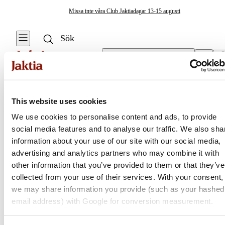
Missa inte våra Club Jaktiadagar 13-15 augusti
Välj butik
Tänger & Saxar
/
Wirelåstänger
Fiskeverktyg & Tillbehör
This website uses cookies
Se alla
Se alla Tänger
We use cookies to personalise content and ads, to provide
& Saxar
Vågsäckar & Vågnät
social media features and to analyse our traffic. We also sha
Jaktia
Kroklossare
information about your use of our site with our social media,
Knivar & Yxor
advertising and analytics partners who may combine it with
Multiverktyg
Nordens största kedja för jakt, fiske och fritid
other information that you’ve provided to them or that they’ve
Huggkrok
Jaktia, som ingår i Burdock Outdoor Group, är en franchisekedja
collected from your use of their services. With your consent,
Avbitare
med ett totalt 160-tal butiker i Norge, Sverige och i Danmark.
we may share information you provide (such as your hashed
Kroklossare
Sortimentet består av utvalda produkter från ledande varumärken. I
email address) with Google for conversion measurement.
Fjäderringstänger
våra butiker hittar du allt från jakt- och fiskeutrustning, optik och
Mätverktyg &
teknikprylar till hundprodukter, kläder, skor och matutrustning – och
Mätdekaler
Linklippare &