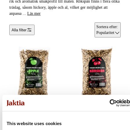
rik och aromatisk smakprofil till maten. Rökspån finns i flera olika
träslag, såsom hickory, äpple och al, vilket ger möjlighet att
Rökar &
Vattenflaskor &
anpassa
...
Läs mer
Röktillbehör
Vattenrening
Sortera efter
:
Grillar
Alla filter
Kaffebryggare &
Popularitet
Kaffepannor
Bestick &
Matlagningsredskap
Grillar, Rökar &
Stekhällar
Gasol & Bränsle
Tändstål & Tändare
Ifish
Ifish
Termos &
Termosmuggar
Trächips För Rök & Grill
Trächips För Rök & Grill
This website uses cookies