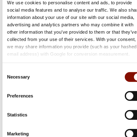
We use cookies to personalise content and ads, to provide
99 kr
99 kr
social media features and to analyse our traffic. We also sha
information about your use of our site with our social media,
Online: I lager
Online: I lager
advertising and analytics partners who may combine it with
other information that you’ve provided to them or that they’ve
collected from your use of their services. With your consent,
we may share information you provide (such as your hashed
email address) with Google for conversion measurement.
Consent
Necessary
Selection
Preferences
Ifish
Abu Garcia
Trächips För Rök & Grill
Smoker Sawdust
Statistics
Marketing
99 kr
149 kr