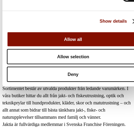
Online: I lager
Online: I lager
Show details
Allow all
Jaktia
Allow selection
Nordens största kedja för jakt, fiske och fritid
Jaktia, som ingår i Burdock Outdoor Group, är en franchisekedja
Deny
med ett totalt 160-tal butiker i Norge, Sverige och i Danmark.
Sortimentet består av utvalda produkter från ledande varumärken. I
våra butiker hittar du allt från jakt- och fiskeutrustning, optik och
teknikprylar till hundprodukter, kläder, skor och matutrustning – och
allt annat som bidrar till bästa tänkbara jakt-, fiske- och
naturupplevelser tillsammans med familj och vänner.
Jaktia är fullvärdiga medlemmar i Svenska Franchise Föreningen.