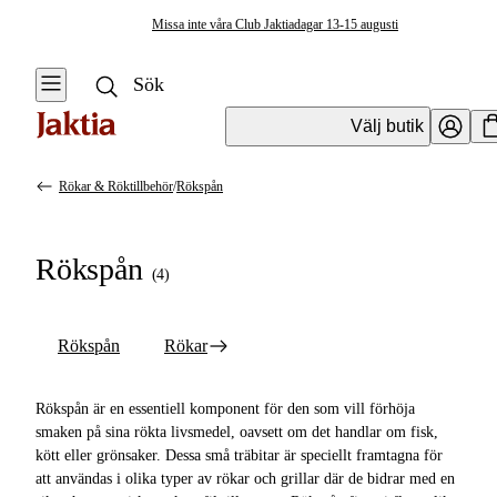
Missa inte våra Club Jaktiadagar 13-15 augusti
Välj butik
Rökar & Röktillbehör
/
Rökspån
Friluftskök & Matlagning
Se alla
Se alla
Rökspån
Grillar,
(
4
)
Övrig
Rökar &
matlagningsutrustning
Stekhällar
Rökspån
Rökar
Stekhällar &
Koppar & Muggar
Stekbord
Kastruller &
Rökspån är en essentiell komponent för den som vill förhöja
Förkläden &
Stekpannor
smaken på sina rökta livsmedel, oavsett om det handlar om fisk,
Grillhandskar
kött eller grönsaker. Dessa små träbitar är speciellt framtagna för
Stormkök &
att användas i olika typer av rökar och grillar där de bidrar med en
Grilltillbehör
Friluftskök