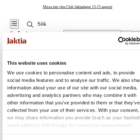
Missa inte våra Club Jaktiadagar 13-15 augusti
Välj butik
Övrig Matlagningsutrustning
/
Förkläden & Grillhandskar
Friluftskök & Matlagning
This website uses cookies
Se alla
Se alla Övrig
We use cookies to personalise content and ads, to provide
matlagningsutrustning
Övrig
social media features and to analyse our traffic. We also sha
Jaktia
matlagningsutrustning
Burkar och behållare
information about your use of our site with our social media,
advertising and analytics partners who may combine it with
Koppar & Muggar
Nordens största kedja för jakt, fiske och fritid
other information that you’ve provided to them or that they’ve
Jaktia, som ingår i Burdock Outdoor Group, är en franchisekedja
collected from your use of their services. With your consent,
Kastruller & Stekpannor
med ett totalt 160-tal butiker i Norge, Sverige och i Danmark.
we may share information you provide (such as your hashed
Sortimentet består av utvalda produkter från ledande varumärken. I
email address) with Google for conversion measurement.
Stormkök & Friluftskök
våra butiker hittar du allt från jakt- och fiskeutrustning, optik och
teknikprylar till hundprodukter, kläder, skor och matutrustning – och
Vattenflaskor &