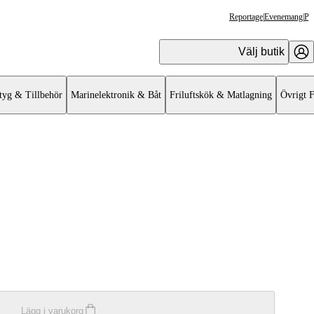
Reportage
|
Evenemang
|
Pr
Välj butik
tyg & Tillbehör
Marinelektronik & Båt
Friluftskök & Matlagning
Övrigt F
Lägg i varukorg