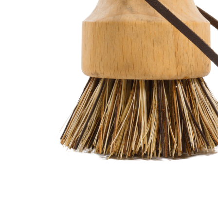
Kaffebryggare & Kaffepannor
Bestick & Matlagningsredskap
Grillar, Rökar & Stekhällar
Gasol & Bränsle
Tändstål & Tändare
Termos & Termosmuggar