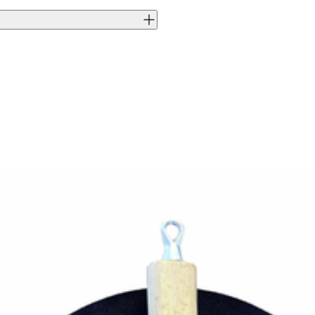
J0015453
7340115488151
Hällmark
CN
8815
HM8815
4419900000