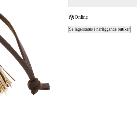
Online
Se lagerstatus i närliggande butiker