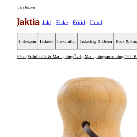
Våra butiker
Jakt
Fiske
Fritid
Hund
Fiskespön
Fiskeset
Fiskerullar
Fiskedrag & Beten
Krok & Små
Fiske
/
Friluftskök & Matlagning
/
Övrig Matlagningsutrustning
/
Dish B
Friluftskök & Matlagning
Se alla
Se alla Öv
Övrig matlagningsutrustning
Burkar och
Koppar & Muggar
Kastruller & Stekpannor
Stormkök & Friluftskök
Vattenflaskor & Vattenrening