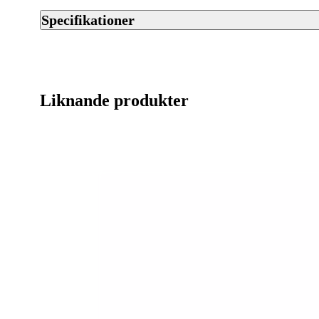
Specifikationer
Artikelnummer
Streckkod EAN / UPCA
Liknande produkter
Varumärke
Ursprungsland
Tillverkarens artikelnummer
Leverantörens artikelnummer
Tullstatsnummer