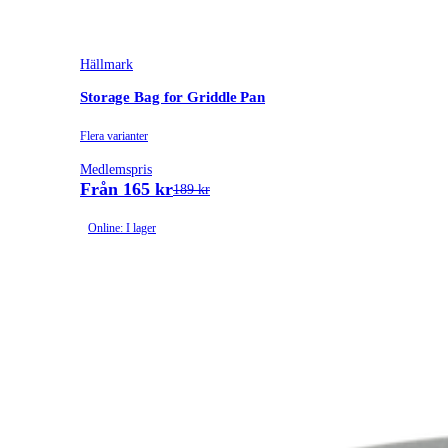
Hällmark
Storage Bag for Griddle Pan
Flera varianter
Medlemspris
Från 165 kr
189 kr
Online: I lager