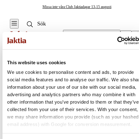
Missa inte våra Club Jaktiadagar 13-15 augusti
Välj butik
Övrig Matlagningsutrustning
/
Slow Cookers & Tryckkokare
Friluftskök & Matlagning
This website uses cookies
Se alla
Se alla Övrig
We use cookies to personalise content and ads, to provide
matlagningsutrustning
Övrig
social media features and to analyse our traffic. We also sha
Jaktia
matlagningsutrustning
Burkar och behållare
information about your use of our site with our social media,
advertising and analytics partners who may combine it with
Koppar & Muggar
Nordens största kedja för jakt, fiske och fritid
other information that you’ve provided to them or that they’ve
Jaktia, som ingår i Burdock Outdoor Group, är en franchisekedja
collected from your use of their services. With your consent,
Kastruller & Stekpannor
med ett totalt 160-tal butiker i Norge, Sverige och i Danmark.
we may share information you provide (such as your hashed
Sortimentet består av utvalda produkter från ledande varumärken. I
email address) with Google for conversion measurement.
Stormkök & Friluftskök
våra butiker hittar du allt från jakt- och fiskeutrustning, optik och
teknikprylar till hundprodukter, kläder, skor och matutrustning – och
Vattenflaskor &