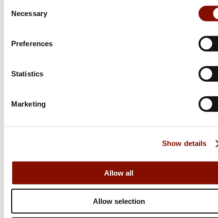
Consent
allt annat som bidrar till bästa tänkbara jakt-, fiske- och
Vattenrening
Necessary
Selection
naturupplevelser tillsammans med familj och vänner.
Jaktia är fullvärdiga medlemmar i Svenska Franchise Föreningen.
Kaffebryggare &
Kaffepannor
Preferences
Bestick &
Matlagningsredskap
Statistics
Om Jaktia
Grillar, Rökar &
Stekhällar
Marketing
Kontakt
Vår historia
Gasol & Bränsle
Karriär
Handla hos oss
Club Jaktia
Show details
Tändstål & Tändare
Våra butiker
Presentkort
Våra varumärken
Jaktia Pay
Notiser
Termos & Termosmuggar
Allow all
Köpvillkor för företagskunder
Jaktia Brand Guidelines
Media
Köpvillkor för privatkunder
Allow selection
Jaktiakanalen
Jaktpuls