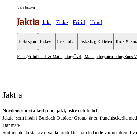
Våra butiker
Jakt
Fiske
Fritid
Hund
Fiskespön
Fiskeset
Fiskerullar
Fiskedrag & Beten
Krok & Små
Fiske
/
Friluftskök & Matlagning
/
Övrig Matlagningsutrustning
/
Sous V
Friluftskök & Matlagning
Se alla
Se alla Öv
Övrig matlagningsutrustning
Burkar och
Jaktia
Koppar & Muggar
Kastruller & Stekpannor
Nordens största kedja för jakt, fiske och fritid
Jaktia, som ingår i Burdock Outdoor Group, är en franchisekedja med et
Stormkök & Friluftskök
Danmark.
Sortimentet består av utvalda produkter från ledande varumärken. I våra 
Vattenflaskor & Vattenrening