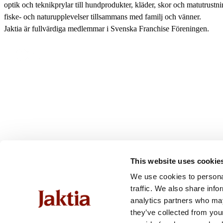
optik och teknikprylar till hundprodukter, kläder, skor och matutrustnin
fiske- och naturupplevelser tillsammans med familj och vänner.
Kaffebryggare & Kaffepannor
Jaktia är fullvärdiga medlemmar i Svenska Franchise Föreningen.
Bestick & Matlagningsredskap
Grillar, Rökar & Stekhällar
Gasol & Bränsle
Tändstål & Tändare
Termos & Termosmuggar
This website uses cookie
We use cookies to personal
traffic. We also share info
analytics partners who may
they’ve collected from you