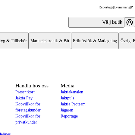
Reportage
|
Evenemang
|
Pr
Välj butik
tyg & Tillbehör
Marinelektronik & Båt
Friluftskök & Matlagning
Övrigt F
Handla hos oss
Media
Presentkort
Jaktiakanalen
Jaktia Pay
Jaktpuls
Köpvillkor för
Jaktia Proteam
företagskunder
Jägaren
Köpvillkor för
Reportage
privatkunder
delines