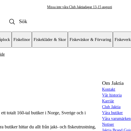
Missa inte våra Club Jaktiadagar 13-15 augusti
plock
Fiskelinor
Fiskekläder & Skor
Fiskeväskor & Förvaring
Fiskeverk
ide
rig matlagningsutrustning
 behållare
Om Jaktia
Kontakt
Vår historia
Karriär
Club Jaktia
t totalt 160-tal butiker i Norge, Sverige och i
Våra butiker
Våra varumärken
Notiser
butiker hittar du allt från jakt- och fiskeutrustning,
Jaktia Brand Gui