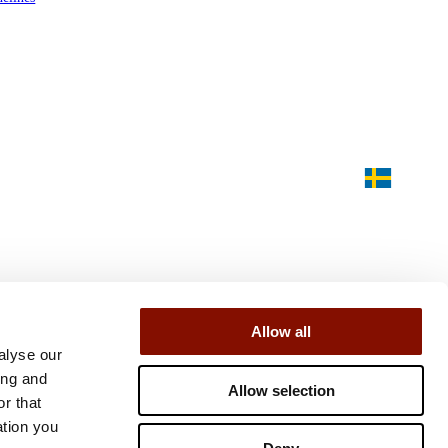
Allow all
alyse our
ing and
Allow selection
r that
ation you