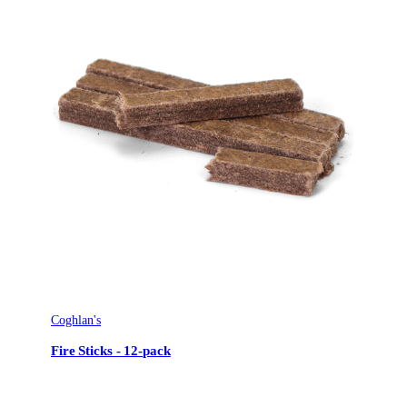
Ursprungsland
CN
Tillverkarens artikelnummer
2370
Storlek
5 cm
Leverantörens artikelnummer
CG2370
Tullstatsnummer
3605000000
Coghlan's
Fire Sticks - 12-pack