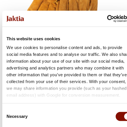
This website uses cookies
Hällmark
We use cookies to personalise content and ads, to provide
BBQ Leather Glove
social media features and to analyse our traffic. We also sha
Flera varianter
information about your use of our site with our social media,
Från 189 kr
advertising and analytics partners who may combine it with
other information that you’ve provided to them or that they’ve
Online: I lager
collected from your use of their services. With your consent,
we may share information you provide (such as your hashed
email address) with Google for conversion measurement.
Consent
Necessary
Selection