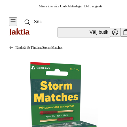
Missa inte våra Club Jaktiadagar 13-15 augusti
Välj butik
Tändstål & Tändare
/
Storm Matches
Friluftskök & Matlagning
Se alla
Se alla
Tändstål
Övrig
&
matlagningsutrustning
Tändare
Koppar & Muggar
Kastruller &
Stekpannor
Stormkök &
Friluftskök