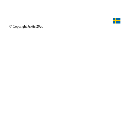
Jaktiakanalen
Jaktpuls
Jaktia Proteam
Jägaren
© Copyright Jaktia 2026
Reportage