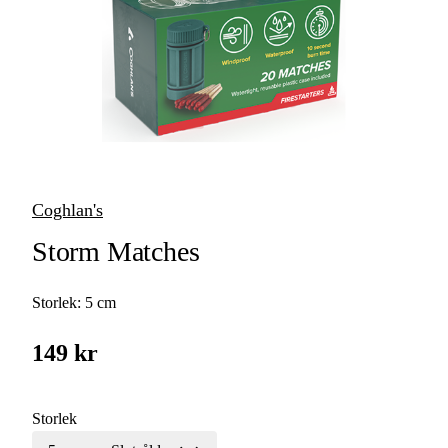
Vattenflaskor &
Vattenrening
Kaffebryggare &
Kaffepannor
Bestick &
Matlagningsredskap
Coghlan's
Grillar, Rökar &
Storm Matches
Stekhällar
Gasol & Bränsle
Storlek:
5 cm
Tändstål & Tändare
149 kr
Termos &
Termosmuggar
Storlek