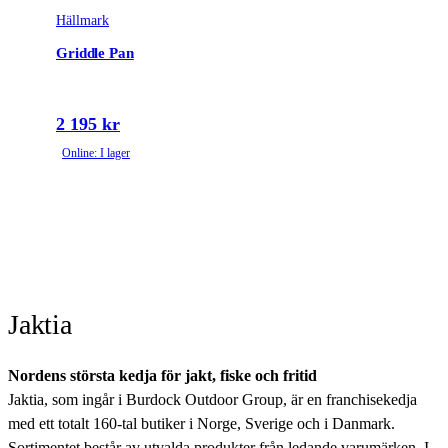
Hällmark
Griddle Pan
2 195 kr
Online: I lager
Jaktia
Nordens största kedja för jakt, fiske och fritid
Jaktia, som ingår i Burdock Outdoor Group, är en franchisekedja
med ett totalt 160-tal butiker i Norge, Sverige och i Danmark.
Sortimentet består av utvalda produkter från ledande varumärken. I