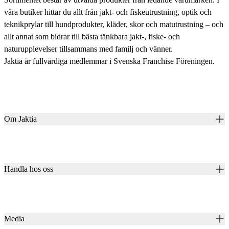
våra butiker hittar du allt från jakt- och fiskeutrustning, optik och
teknikprylar till hundprodukter, kläder, skor och matutrustning – och
allt annat som bidrar till bästa tänkbara jakt-, fiske- och
naturupplevelser tillsammans med familj och vänner.
Jaktia är fullvärdiga medlemmar i Svenska Franchise Föreningen.
Om Jaktia
Kontakt
Vår historia
Karriär
Handla hos oss
Club Jaktia
Våra butiker
Presentkort
Våra varumärken
Jaktia Pay
Notiser
Köpvillkor för företagskunder
Jaktia Brand Guidelines
Media
Köpvillkor för privatkunder