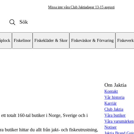
Missa inte våra Club Jaktiadagar 13-15 augusti
plock
Fiskelinor
Fiskekläder & Skor
Fiskeväskor & Förvaring
Fiskeverk
Om Jaktia
Kontakt
Vår historia
Karriär
Club Jaktia
t totalt 160-tal butiker i Norge, Sverige och i
Våra butiker
Våra varumärken
Notiser
butiker hittar du allt från jakt- och fiskeutrustning,
Jaktia Brand Gui