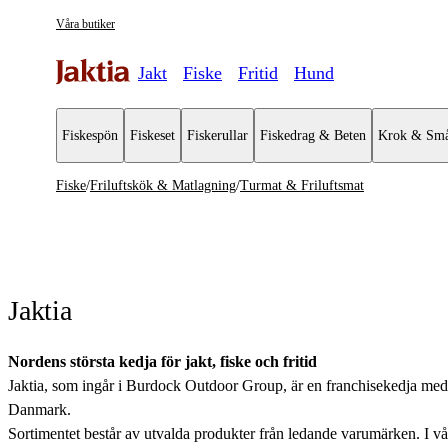
Våra butiker
Jakt
Fiske
Fritid
Hund
Fiskespön
Fiskeset
Fiskerullar
Fiskedrag & Beten
Krok & Små
Fiske
/
Friluftskök & Matlagning
/
Turmat & Friluftsmat
Friluftskök & Matlagning
Se alla
Övrig matlagningsutrustning
Jaktia
Koppar & Muggar
Kastruller & Stekpannor
Nordens största kedja för jakt, fiske och fritid
Jaktia, som ingår i Burdock Outdoor Group, är en franchisekedja med et
Stormkök & Friluftskök
Danmark.
Sortimentet består av utvalda produkter från ledande varumärken. I våra 
Vattenflaskor & Vattenrening