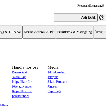
Reportage
|
Evenemang
|
Pr
Välj butik
tyg & Tillbehör
Marinelektronik & Båt
Friluftskök & Matlagning
Övrigt F
Handla hos oss
Media
Presentkort
Jaktiakanalen
Jaktia Pay
Jaktpuls
Köpvillkor för
Jaktia Proteam
företagskunder
Jägaren
Köpvillkor för
Reportage
privatkunder
delines