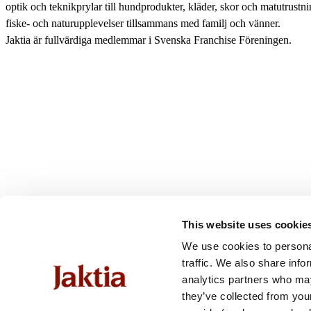
optik och teknikprylar till hundprodukter, kläder, skor och matutrustnin
fiske- och naturupplevelser tillsammans med familj och vänner.
Kaffebryggare & Kaffepannor
Jaktia är fullvärdiga medlemmar i Svenska Franchise Föreningen.
Bestick & Matlagningsredskap
Grillar, Rökar & Stekhällar
Gasol & Bränsle
Tändstål & Tändare
Termos & Termosmuggar
This website uses cookie
We use cookies to personal
traffic. We also share info
analytics partners who may
they’ve collected from you