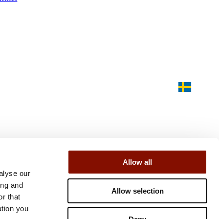
Allow all
alyse our
ing and
Allow selection
r that
ation you