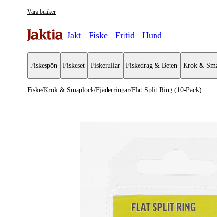
Våra butiker
Jakt
Fiske
Fritid
Hund
Fiskespön
Fiskeset
Fiskerullar
Fiskedrag & Beten
Krok & Små
Fiske
/
Krok & Småplock
/
Fjäderringar
/
Flat Split Ring (10-Pack)
Krok & Småplock
Se alla
Se alla Fj
Fjäderringar
Flöten
Shallow Skruvar
Sänken & Vikter
Stinger & Stingerstillbehör