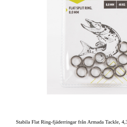
Krok
Tafsar & Tafsmaterial
Lekande
Vajerlås
Spinnerbait-riggar & Blades
Beteslås
Jiggskallar
Riggar & Riggtillbehör
Rasselkammare
Stabila Flat Ring-fjäderringar från Armada Tackle, 4