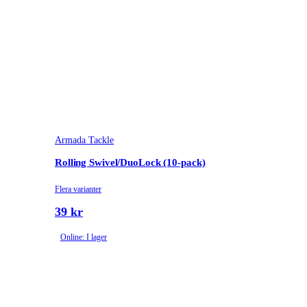
Armada Tackle
Rolling Swivel/DuoLock (10-pack)
Flera varianter
39 kr
Online: I lager