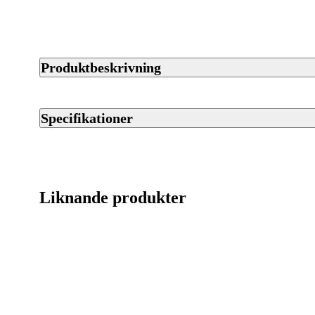
Produktbeskrivning
Stabila och hållbara Flat Ring-fjäderringar från Armada Tackle
pack.
Specifikationer
Artikelnummer
Streckkod EAN / UPCA
Liknande produkter
Varumärke
Tillverkarens artikelnummer
Leverantörens artikelnummer
Tullstatsnummer