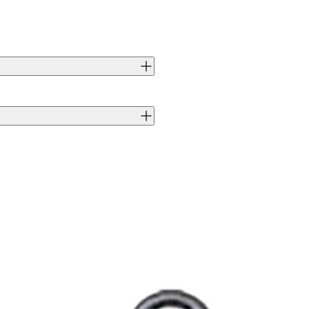
, här i 4,3 mm. Levereras i 10-
J0009657
7340143711269
Armada Tackle
AT209N010043
AT209N010043
9507209000