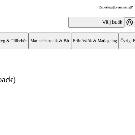
Reportage
|
Evenemang
|
Pr
Välj butik
tyg & Tillbehör
Marinelektronik & Båt
Friluftskök & Matlagning
Övrigt F
pack)