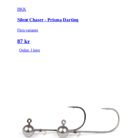
BKK
Silent Chaser - Prisma Darting
Flera varianter
87 kr
Online: I lager