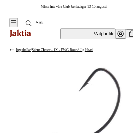
Missa inte våra Club Jaktiadagar 13-15 augusti
Välj butik
Jiggskallar
/
Silent Chaser - 1X - EWG Round Jig Head
Krok & Småplock
Se alla
Se alla
Jiggskallar
Fjäderringar
Skruvskallar
Flöten
Runda
Jiggskallar
Shallow Skruvar
Offset-
Sänken & Vikter
Jiggskallar
Stinger &
Ned Rig Skallar
Stingerstillbehör