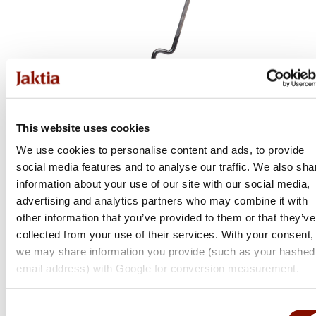
This website uses cookies
We use cookies to personalise content and ads, to provide
Savage Gear
social media features and to analyse our traffic. We also sha
Ned Ewg Jighead
information about your use of our site with our social media,
advertising and analytics partners who may combine it with
Flera varianter
other information that you’ve provided to them or that they’ve
99 kr
collected from your use of their services. With your consent,
Online: I lager
we may share information you provide (such as your hashed
email address) with Google for conversion measurement.
Consent