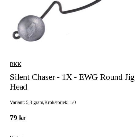
Link Heads
Krok
Övriga
Tafsar &
Jiggskallar
Tafsmaterial
Lekande
Vajerlås
BKK
Spinnerbait-riggar &
Silent Chaser - 1X - EWG Round Jig
Blades
Head
Beteslås
Variant:
5,3 gram
,
Krokstorlek:
1/0
Jiggskallar
79 kr
Riggar &
Riggtillbehör