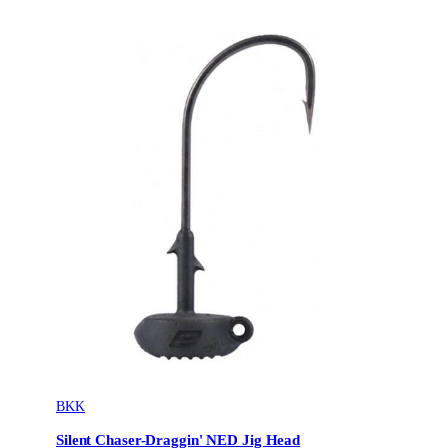
BKK
Silent Chaser-Draggin' NED Jig Head