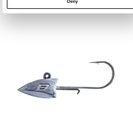
Från 75 kr
Deny
Online: I lager