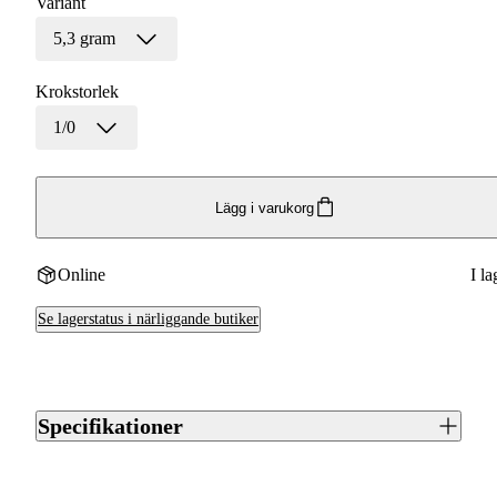
Variant
Rasselkammare
5,3 gram
Krokstorlek
1/0
Lägg i varukorg
Online
I la
Se lagerstatus i närliggande butiker
Specifikationer
Artikelnummer
J0062256