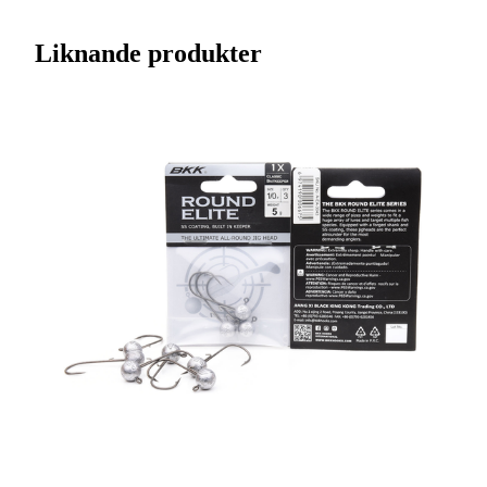
Streckkod EAN / UPCA
6939067004376
Liknande produkter
Varumärke
BKK
Ursprungsland
CN
Tillverkarens artikelnummer
A-EA-1630
Leverantörens artikelnummer
A-EA-1630
Tullstatsnummer
95072090
Krokstorlek
1/0
Variant
5,3 gram