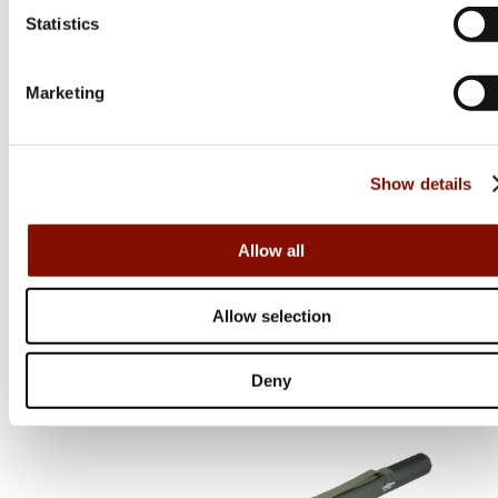
Statistics
Marketing
Mikado
Show details
Safety Clip - Lead Clip With Pin | Camo
Allow all
49 kr
Online: I lager
Allow selection
Deny