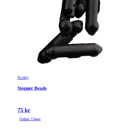
Tullstatsnummer
9507900000
Scotty
Stopper Beads
75 kr
Online: I lager