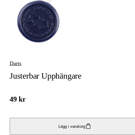
Färdiga
Specimenriggar
Krok
Tafsar &
Tafsmaterial
Lekande
Vajerlås
Darts
Spinnerbait-riggar &
Justerbar Upphängare
Blades
Beteslås
49 kr
Jiggskallar
Riggar &
Riggtillbehör
Lägg i varukorg