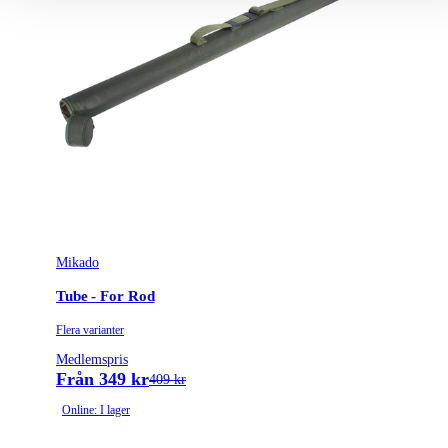
Mikado
Tube - For Rod
Flera varianter
Medlemspris
Från 349 kr
409 kr
Online: I lager