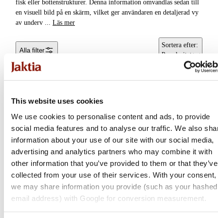
fisk eller bottenstrukturer. Denna information omvandlas sedan till
Pontonbåtar &
en visuell bild på en skärm, vilket ger användaren en detaljerad vy
Gummibåtar
av underv
...
Läs mer
Båttillbehör
Sortera efter
:
Alla filter
Popularitet
This website uses cookies
We use cookies to personalise content and ads, to provide
social media features and to analyse our traffic. We also sha
information about your use of our site with our social media,
advertising and analytics partners who may combine it with
other information that you’ve provided to them or that they’ve
collected from your use of their services. With your consent,
Garmin
we may share information you provide (such as your hashed
email address) with Google for conversion measurement.
ECHOMAP™ Ultra 2,
sjökortsplottrar