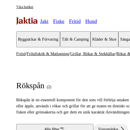
Våra butiker
Jakt
Fiske
Fritid
Hund
Ryggsäckar & Förvaring
Tält & Camping
Kläder & Skor
Sänga
Fritid
/
Friluftskök & Matlagning
/
Grillar, Rökar & Stekhällar
/
Rökar &
Friluftskök & Matlagning
Se alla
Se alla Gr
Kaffebryggare & Kaffepannor
Rökar & R
Rökspån
(
2
)
Turmat & Friluftsmat
Förkläden
Rökspån är en essentiell komponent för den som vill förhöja smaken på
Stormkök & Friluftskök
Grillar
eller äpple, används i rökar och grillar för att ge maten en distinkt
fisken eller grönsakerna och ger dem en unik karaktär.Användninge
Tändstål & Tändare
Stekhälla
Termos & Termosmuggar
Grilltillbe
Varumärke
Alla filter