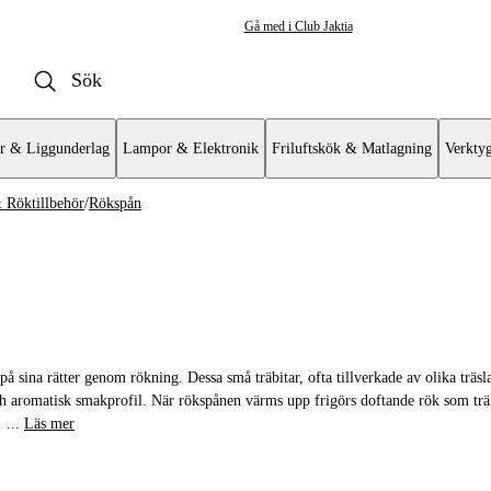
Gå med i Club Jaktia
r & Liggunderlag
Lampor & Elektronik
Friluftskök & Matlagning
Verkty
 Röktillbehör
/
Rökspån
illar, Rökar & Stekhällar
öktillbehör
 & Grillhandskar
 sina rätter genom rökning. Dessa små träbitar, ofta tillverkade av olika träsl
 och aromatisk smakprofil. När rökspånen värms upp frigörs doftande rök som trän
n
...
Läs mer
r & Stekbord
hör