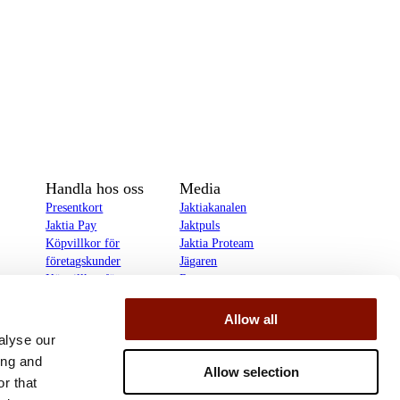
Handla hos oss
Media
Presentkort
Jaktiakanalen
Jaktia Pay
Jaktpuls
Köpvillkor för
Jaktia Proteam
företagskunder
Jägaren
Köpvillkor för
Reportage
privatkunder
Allow all
delines
alyse our
ing and
Allow selection
r that