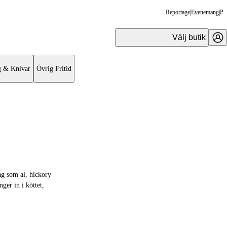
Reportage
|
Evenemang
|
Pr
Välj butik
g & Knivar
Övrig Fritid
ag som al, hickory
ger in i köttet,