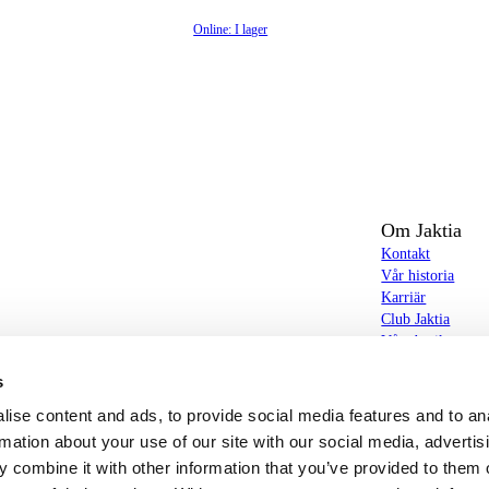
Online: I lager
Om Jaktia
Kontakt
Vår historia
Karriär
Club Jaktia
t totalt 160-tal butiker i Norge, Sverige och i
Våra butiker
Våra varumärken
s
Notiser
butiker hittar du allt från jakt- och fiskeutrustning,
Jaktia Brand Gui
ise content and ads, to provide social media features and to an
g – och allt annat som bidrar till bästa tänkbara jakt-,
rmation about your use of our site with our social media, advertis
 combine it with other information that you’ve provided to them o