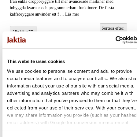
från enkla droppbryggare till mer avancerade maskiner med
Termos &
inbyggda kvarnar och programmerbara funktioner. De flesta
Termosmuggar
kaffebryggare använder ett f
...
Läs mer
Vattenflaskor &
Sortera efter
:
Alla filter
Vattenrening
Popularitet
Bestick &
Matlagningsredskap
This website uses cookies
Kastruller &
We use cookies to personalise content and ads, to provide
Stekpannor
social media features and to analyse our traffic. We also sha
Kötthantering
information about your use of our site with our social media,
advertising and analytics partners who may combine it with
Gasol & Bränsle
other information that you’ve provided to them or that they’ve
collected from your use of their services. With your consent,
Koppar & Muggar
we may share information you provide (such as your hashed
Stanley
email address) with Google for conversion measurement.
Tallrikar & Skålar
The Stay-Hot French
Press