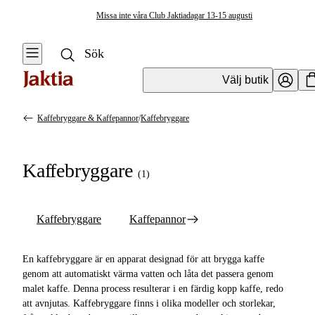
Missa inte våra Club Jaktiadagar 13-15 augusti
Välj butik
Kaffebryggare & Kaffepannor
/
Kaffebryggare
Friluftskök & Matlagning
Se alla
Se alla
Kaffebryggare
Kaffebryggare
(
1
)
Kaffebryggare &
& Kaffepannor
Kaffepannor
Kaffebryggare
Kaffebryggare
Kaffepannor
Turmat & Friluftsmat
Kaffepannor
Stormkök &
En kaffebryggare är en apparat designad för att brygga kaffe
Friluftskök
genom att automatiskt värma vatten och låta det passera genom
malet kaffe. Denna process resulterar i en färdig kopp kaffe, redo
Tändstål & Tändare
att avnjutas. Kaffebryggare finns i olika modeller och storlekar,