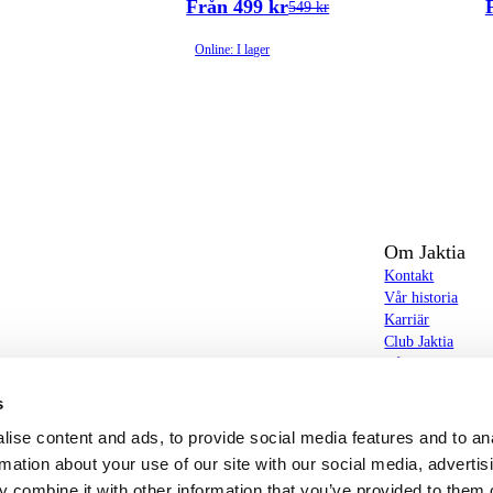
Från 499 kr
549 kr
Online: I lager
Om Jaktia
Kontakt
Vår historia
Karriär
Club Jaktia
t totalt 160-tal butiker i Norge, Sverige och i
Våra butiker
Våra varumärken
s
Notiser
butiker hittar du allt från jakt- och fiskeutrustning,
Jaktia Brand Gui
ise content and ads, to provide social media features and to an
g – och allt annat som bidrar till bästa tänkbara jakt-,
rmation about your use of our site with our social media, advertis
 combine it with other information that you’ve provided to them o