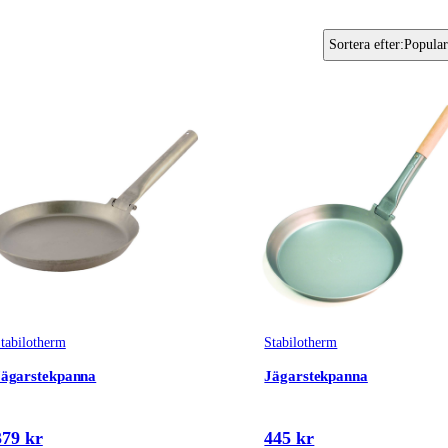
Sortera efter
:
Popular
tabilotherm
Stabilotherm
Jägarstekpanna
Jägarstekpanna
379 kr
445 kr