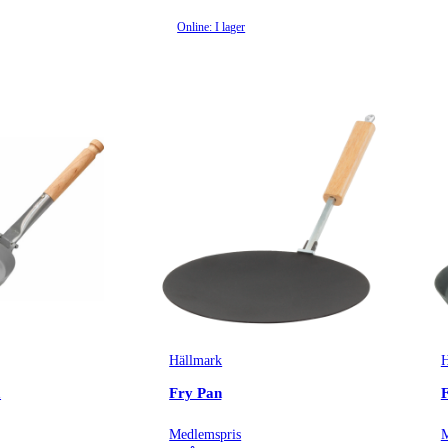
Online: I lager
Hällmark
H
a
Fry Pan
Medlemspris
M