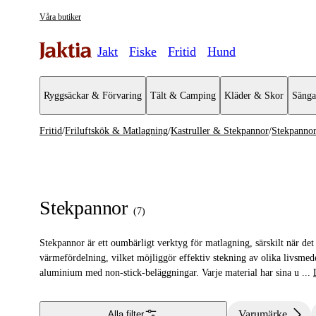
Våra butiker
Jakt
Fiske
Fritid
Hund
Ryggsäckar & Förvaring
Tält & Camping
Kläder & Skor
Sänga
Fritid
/
Friluftskök & Matlagning
/
Kastruller & Stekpannor
/
Stekpanno
Friluftskök & Matlagning
Se alla
Se alla Ka
Kaffebryggare & Kaffepannor
Stekpanno
Stekpannor
(
7
)
Turmat & Friluftsmat
Stekpannor är ett oumbärligt verktyg för matlagning, särskilt när de
Stormkök & Friluftskök
värmefördelning, vilket möjliggör effektiv stekning av olika livsmedel
aluminium med non-stick-beläggningar. Varje material har sina u
...
Tändstål & Tändare
Termos & Termosmuggar
Varumärke
Alla filter