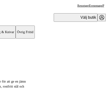
Reportage
|
Evenemang
|
Pr
Välj butik
g & Knivar
Övrig Fritid
e för att ge en jämn
 rostfritt stål och