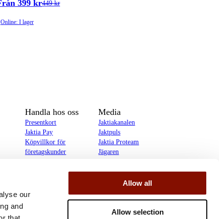
Från 399 kr
449 kr
Online: I lager
Handla hos oss
Media
Presentkort
Jaktiakanalen
Jaktia Pay
Jaktpuls
Köpvillkor för
Jaktia Proteam
företagskunder
Jägaren
Köpvillkor för
Reportage
privatkunder
Allow all
delines
alyse our
ing and
Allow selection
r that