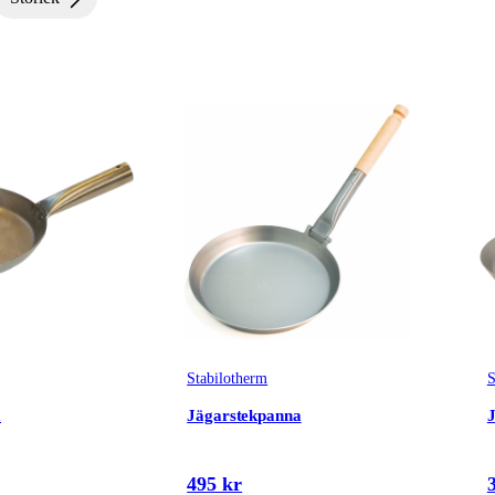
Stabilotherm
S
a
Jägarstekpanna
495 kr