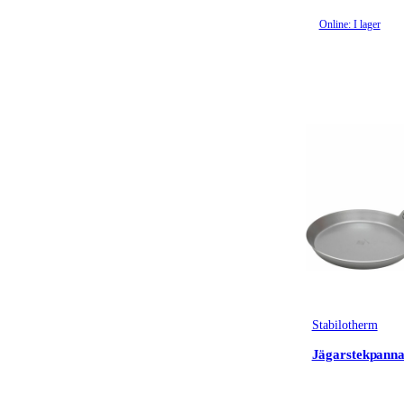
Termos & Termosmuggar
(10)
Online: I lager
Vattenflaskor & Vattenrening
(12)
Bestick & Matlagningsredskap
(14)
Kastruller & Stekpannor
(7)
Kötthantering
(6)
Stekpannor
(7)
Gasol & Bränsle
(5)
Koppar & Muggar
(34)
Tallrikar & Skålar
(4)
Grillar, Rökar & Stekhällar
(37)
Övrig matlagningsutrustning
(9)
Stabilotherm
Jägarstekpann