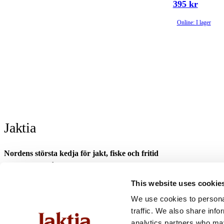
395 kr
Online: I lager
Jaktia
Nordens största kedja för jakt, fiske och fritid
Jaktia, som ingår i Burdock Outdoor Group, är en franchisekedja med et
Danmark.
This website uses cookie
Sortimentet består av utvalda produkter från ledande varumärken. I våra 
We use cookies to personal
optik och teknikprylar till hundprodukter, kläder, skor och matutrustnin
traffic. We also share info
fiske- och naturupplevelser tillsammans med familj och vänner.
analytics partners who may