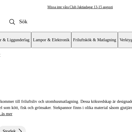
Missa inte våra Club Jaktiadagar 13-15 augusti
r & Liggunderlag
Lampor & Elektronik
Friluftskök & Matlagning
Verkty
r
struller & Stekpannor
r
t kommer till friluftsliv och utomhusmatlagning. Dessa köksredskap är designad
 som kött, fisk och grönsaker. Stekpannor finns i olika material såsom gjutjärn,
Läs mer
Storlek