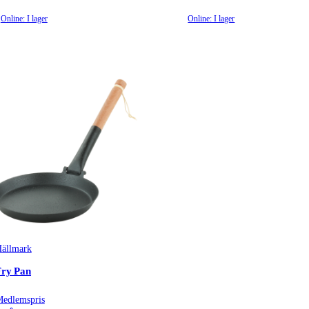
Online: I lager
Online: I lager
ällmark
Fry Pan
edlemspris