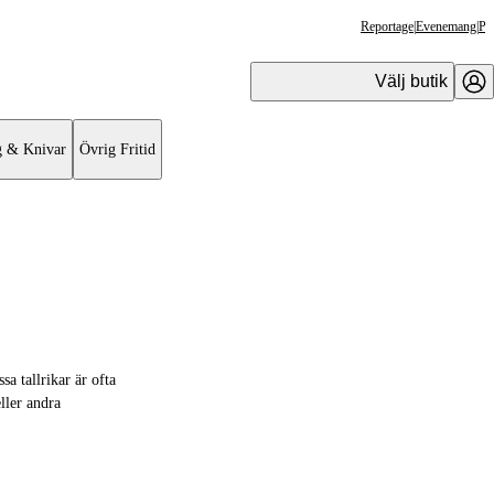
Reportage
|
Evenemang
|
Pr
Välj butik
g & Knivar
Övrig Fritid
a tallrikar är ofta
ller andra