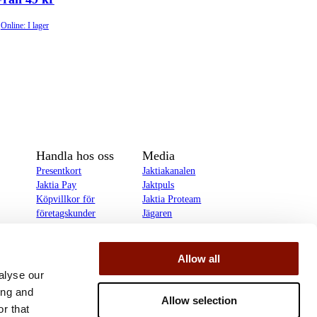
Online: I lager
Handla hos oss
Media
Presentkort
Jaktiakanalen
Jaktia Pay
Jaktpuls
Köpvillkor för
Jaktia Proteam
företagskunder
Jägaren
Köpvillkor för
Reportage
privatkunder
Allow all
delines
alyse our
ing and
Allow selection
r that