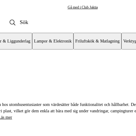
Gå med i Club Jaktia
r & Liggunderlag
Lampor & Elektronik
Friluftskök & Matlagning
Verkty
llrikar & Skålar
en hos utomhusentusiaster som värdesätter både funktionalitet och hållbarhet. Dess
fri plast, vilket gör dem enkla att bära med sig under vandringar, campingturer e
Läs mer