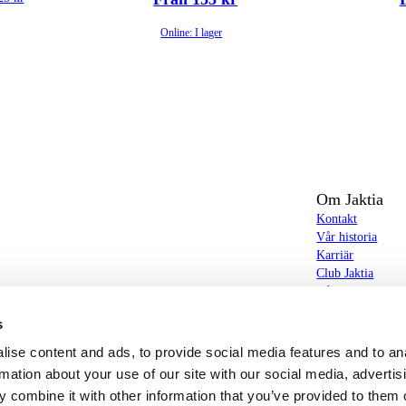
Online: I lager
Om Jaktia
Kontakt
Vår historia
Karriär
Club Jaktia
t totalt 160-tal butiker i Norge, Sverige och i
Våra butiker
Våra varumärken
s
Notiser
butiker hittar du allt från jakt- och fiskeutrustning,
Jaktia Brand Gui
ise content and ads, to provide social media features and to an
g – och allt annat som bidrar till bästa tänkbara jakt-,
rmation about your use of our site with our social media, advertis
 combine it with other information that you’ve provided to them o