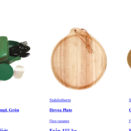
Stabilotherm
S
ompl. Grön
Hevea Plate
C
Flera varianter
F
Från 155 kr
25 kr