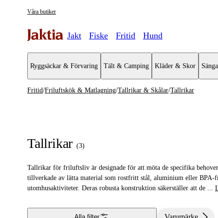
Våra butiker
Jakt
Fiske
Fritid
Hund
Ryggsäckar & Förvaring
Tält & Camping
Kläder & Skor
Sänga
Fritid
/
Friluftskök & Matlagning
/
Tallrikar & Skålar
/
Tallrikar
Friluftskök & Matlagning
Se alla
Se alla Ta
Kaffebryggare & Kaffepannor
Tallrikar
Tallrikar
(
3
)
Turmat & Friluftsmat
Skålar
Tallrikar för friluftsliv är designade för att möta de specifika behov
Stormkök & Friluftskök
tillverkade av lätta material som rostfritt stål, aluminium eller BPA-
utomhusaktiviteter. Deras robusta konstruktion säkerställer att de
...
Tändstål & Tändare
Termos & Termosmuggar
Varumärke
Alla filter