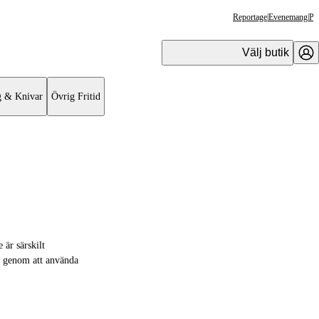
Reportage
|
Evenemang
|
Pr
Välj butik
g & Knivar
Övrig Fritid
 är särskilt
r genom att använda