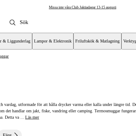
Missa inte våra Club Jaktiadagar 13-15 augusti
r & Liggunderlag
Lampor & Elektronik
Friluftskök & Matlagning
Verkty
uggar
ermos & Termosmuggar
ggar
h vardag, utformade för att hålla drycker varma eller kalla under längre tid. De
ar
om det handlar om jakt, fiske, vandring eller camping. Termosmuggar fungera
a. Detta va
...
Läs mer
Färg