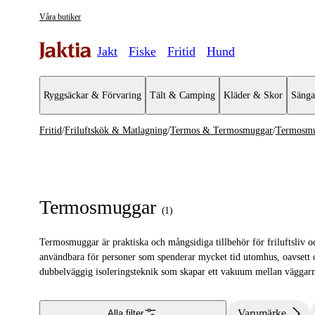
Våra butiker
Jakt
Fiske
Fritid
Hund
Ryggsäckar & Förvaring
Tält & Camping
Kläder & Skor
Sänga
Fritid
/
Friluftskök & Matlagning
/
Termos & Termosmuggar
/
Termosm
Friluftskök & Matlagning
Se alla
Se alla T
Kaffebryggare & Kaffepannor
Termosmu
Termosmuggar
(
1
)
Turmat & Friluftsmat
Termosar
Termosmuggar är praktiska och mångsidiga tillbehör för friluftsliv oc
Stormkök & Friluftskök
Mattermos
användbara för personer som spenderar mycket tid utomhus, oavsett 
dubbelväggig isoleringsteknik som skapar ett vakuum mellan väggarn
Tändstål & Tändare
Termos & Termosmuggar
Varumärke
Alla filter