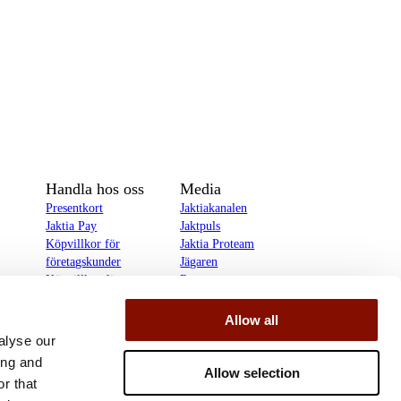
Handla hos oss
Media
Presentkort
Jaktiakanalen
Jaktia Pay
Jaktpuls
Köpvillkor för
Jaktia Proteam
företagskunder
Jägaren
Köpvillkor för
Reportage
privatkunder
Allow all
delines
alyse our
ing and
Allow selection
r that