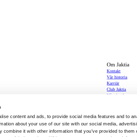
Om Jaktia
Kontakt
Vår historia
Karriär
Club Jaktia
t totalt 160-tal butiker i Norge, Sverige och i
Våra butiker
Våra varumärken
s
Notiser
butiker hittar du allt från jakt- och fiskeutrustning,
Jaktia Brand Gui
ise content and ads, to provide social media features and to an
g – och allt annat som bidrar till bästa tänkbara jakt-,
rmation about your use of our site with our social media, advertis
 combine it with other information that you’ve provided to them o